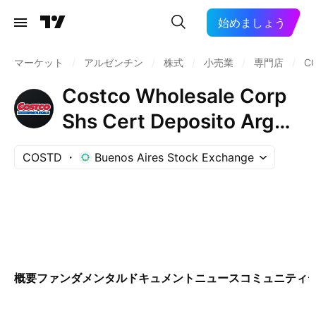
始めましょう
マーケット
/
アルゼンチン
/
株式
/
小売業
/
専門店
/
C
Costco Wholesale Corp
Shs Cert Deposito Arg
Repr 0.020833333 Shs
COSTD
Buenos Aires Stock Exchange
概要
ファンダメンタル
ドキュメント
ニュース
コミュニティ