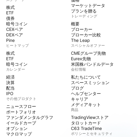
マーケットデータ
株式
プランを贈る
ETF
トレーディング
債券
暗号コイン
概要
CEXペア
ブローカー
DEXペア
ブローカー比較
Pine
The Leap
ヒートマップ
スペシャルオファー
株式
CMEグループ先物
ETF
Eurex先物
暗号コイン
米国株バンドルデータ
カレンダー
会社情報
経済
私たちについて
決算
スペースミッション
配当
ブログ
IPO
ヘルプセンター
その他プロダクト
キャリア
メディアキット
ニュースフロー
商品
ポートフォリオ
ファンダメンタルグラフ
TradingViewストア
イールドカーブ
タロットカード
オプション
C63 TradeTime
マクロマップ
ポリシーとセキュリティ