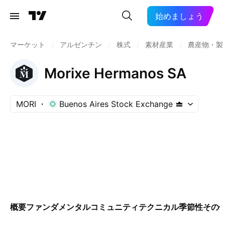
始めましょう
マーケット
/
アルゼンチン
/
株式
/
素材産業
/
農産物・製
Morixe Hermanos SA
MORI
Buenos Aires Stock Exchange
概要
ファンダメンタル
コミュニティ
テクニカル
季節性
その