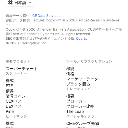
日本語
市場データ提供:
ICE Data Services
.
参照データ提供: FactSet. Copyright © 2026 FactSet Research Systems
Inc.
Copyright © 2026, American Bankers Association. CUSIPデータベース提
供: FactSet Research Systems Inc. All rights reserved.
SEC提出書類およびその他ドキュメント提供:
Quartr
.
© 2026 TradingView, Inc.
主要プロダクト
ツールとサブスクリプション
スーパーチャート
機能
スクリーナー
価格
マーケットデータ
株式
プランを贈る
ETF
トレーディング
債券
暗号コイン
概要
CEXペア
ブローカー
DEXペア
ブローカー比較
Pine
The Leap
ヒートマップ
スペシャルオファー
株式
CMEグループ先物