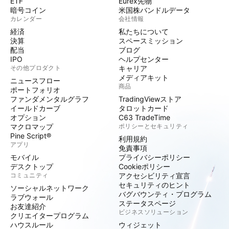
ETF
Eurex先物
暗号コイン
米国株バンドルデータ
カレンダー
会社情報
経済
私たちについて
決算
スペースミッション
配当
ブログ
IPO
ヘルプセンター
その他プロダクト
キャリア
メディアキット
ニュースフロー
商品
ポートフォリオ
ファンダメンタルグラフ
TradingViewストア
イールドカーブ
タロットカード
オプション
C63 TradeTime
マクロマップ
ポリシーとセキュリティ
Pine Script®
利用規約
アプリ
免責事項
モバイル
プライバシーポリシー
デスクトップ
Cookieポリシー
コミュニティ
アクセシビリティ宣言
セキュリティのヒント
ソーシャルネットワーク
バグバウンティ・プログラム
ラブウォール
ステータスページ
お友達紹介
ビジネスソリューション
クリエイタープログラム
ハウスルール
ウィジェット