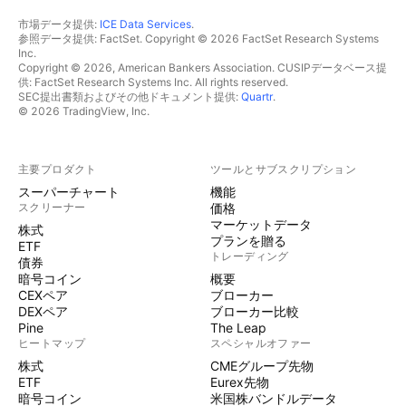
市場データ提供:
ICE Data Services
.
参照データ提供: FactSet. Copyright © 2026 FactSet Research Systems
Inc.
Copyright © 2026, American Bankers Association. CUSIPデータベース提
供: FactSet Research Systems Inc. All rights reserved.
SEC提出書類およびその他ドキュメント提供:
Quartr
.
© 2026 TradingView, Inc.
主要プロダクト
ツールとサブスクリプション
スーパーチャート
機能
スクリーナー
価格
マーケットデータ
株式
プランを贈る
ETF
トレーディング
債券
暗号コイン
概要
CEXペア
ブローカー
DEXペア
ブローカー比較
Pine
The Leap
ヒートマップ
スペシャルオファー
株式
CMEグループ先物
ETF
Eurex先物
暗号コイン
米国株バンドルデータ