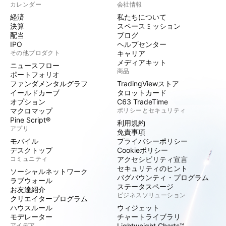
カレンダー
会社情報
経済
私たちについて
決算
スペースミッション
配当
ブログ
IPO
ヘルプセンター
その他プロダクト
キャリア
メディアキット
ニュースフロー
商品
ポートフォリオ
ファンダメンタルグラフ
TradingViewストア
イールドカーブ
タロットカード
オプション
C63 TradeTime
マクロマップ
ポリシーとセキュリティ
Pine Script®
利用規約
アプリ
免責事項
モバイル
プライバシーポリシー
デスクトップ
Cookieポリシー
コミュニティ
アクセシビリティ宣言
セキュリティのヒント
ソーシャルネットワーク
バグバウンティ・プログラム
ラブウォール
ステータスページ
お友達紹介
ビジネスソリューション
クリエイタープログラム
ハウスルール
ウィジェット
モデレーター
チャートライブラリ
アイデア
Lightweight Charts™