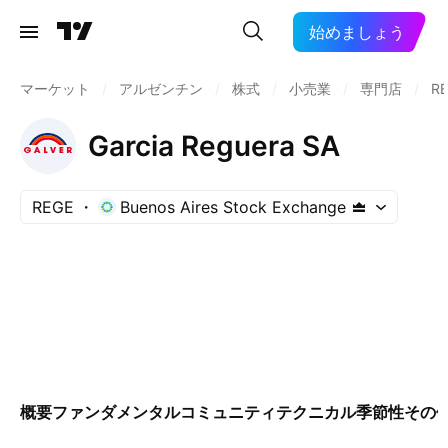
始めましょう
マーケット
/
アルゼンチン
/
株式
/
小売業
/
専門店
/
R
Garcia Reguera SA
REGE
Buenos Aires Stock Exchange
概要
ファンダメンタル
コミュニティ
テクニカル
季節性
その