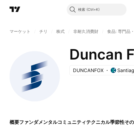
検索
マーケット
/
チリ
/
株式
/
非耐久消費財
/
食品: 専門品
Duncan F
DUNCANFOX
Santia
概要
ファンダメンタル
コミュニティ
テクニカル
季節性
その