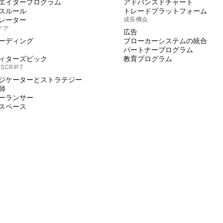
エイタープログラム
アドバンスドチャート
スルール
トレードプラットフォーム
レーター
成長機会
デア
広告
ーディング
ブローカーシステムの統合
パートナープログラム
ィターズピック
教育プログラム
 SCRIPT
ジケーターとストラテジー
師
ーランサー
スペース