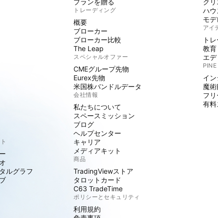
プランを贈る
クリ
トレーディング
ハウ
モデ
概要
アイ
ブローカー
ブローカー比較
トレ
The Leap
教育
スペシャルオファー
エデ
PINE
CMEグループ先物
Eurex先物
イン
米国株バンドルデータ
魔術
会社情報
フリ
有料
私たちについて
スペースミッション
ブログ
ヘルプセンター
クト
キャリア
メディアキット
ー
商品
オ
タルグラフ
TradingViewストア
ブ
タロットカード
C63 TradeTime
ポリシーとセキュリティ
利用規約
免責事項