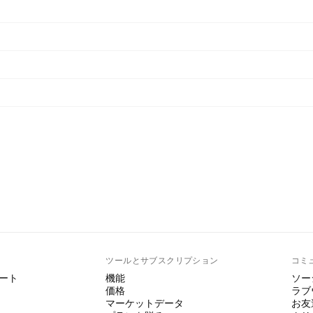
ト
ツールとサブスクリプション
コミ
ート
機能
ソー
価格
ラブ
マーケットデータ
お友