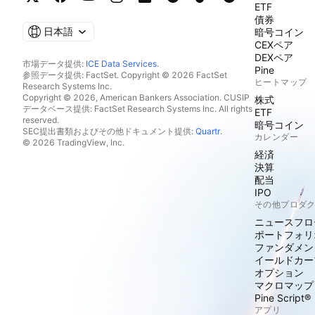
ETF
債券
日本語
暗号コイン
CEXペア
DEXペア
市場データ提供:
ICE Data Services
.
Pine
参照データ提供: FactSet. Copyright © 2026 FactSet
ヒートマップ
Research Systems Inc.
Copyright © 2026, American Bankers Association. CUSIP
株式
データベース提供: FactSet Research Systems Inc. All rights
ETF
reserved.
暗号コイン
SEC提出書類およびその他ドキュメント提供:
Quartr
.
カレンダー
© 2026 TradingView, Inc.
経済
決算
配当
IPO
その他プロダ
ニュースフロ
ポートフォリ
ファンダメン
イールドカー
オプション
マクロマップ
Pine Script®
アプリ