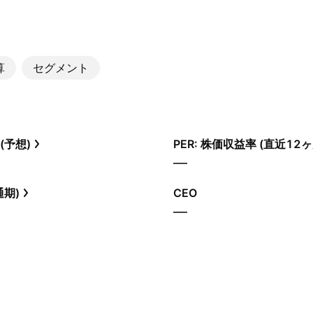
算
セグメント
(予想)
PER: 株価収益率 (直近12ヶ
—
通期)
CEO
—