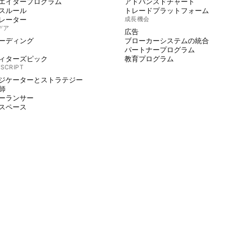
エイタープログラム
アドバンスドチャート
スルール
トレードプラットフォーム
レーター
成長機会
デア
広告
ーディング
ブローカーシステムの統合
パートナープログラム
ィターズピック
教育プログラム
 SCRIPT
ジケーターとストラテジー
師
ーランサー
スペース