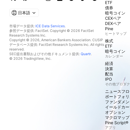
ETF
債券
日本語
暗号コイン
CEXペア
DEXペア
市場データ提供:
ICE Data Services
.
Pine
参照データ提供: FactSet. Copyright © 2026 FactSet
ヒートマップ
Research Systems Inc.
Copyright © 2026, American Bankers Association. CUSIP
株式
データベース提供: FactSet Research Systems Inc. All rights
ETF
reserved.
暗号コイン
SEC提出書類およびその他ドキュメント提供:
Quartr
.
カレンダー
© 2026 TradingView, Inc.
経済
決算
配当
IPO
その他プロダ
ニュースフロ
ポートフォリ
ファンダメン
イールドカー
オプション
マクロマップ
Pine Script®
アプリ