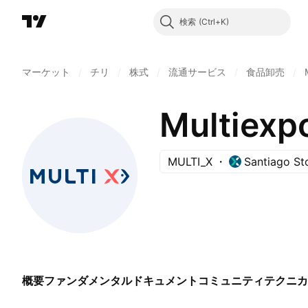
検索
マーケット
/
チリ
/
株式
/
流通サービス
/
食品卸売
/
Multiexpo
MULTI_X
Santiago S
概要
ファンダメンタル
ドキュメント
コミュニティ
テクニカ