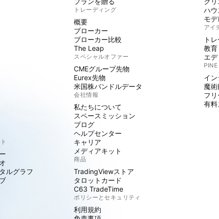
プランを贈る
クリ
トレーディング
ハウ
モデ
概要
アイ
ブローカー
ブローカー比較
トレ
The Leap
教育
スペシャルオファー
エデ
PINE
CMEグループ先物
Eurex先物
イン
米国株バンドルデータ
魔術
会社情報
フリ
有料
私たちについて
スペースミッション
ブログ
ヘルプセンター
クト
キャリア
メディアキット
ー
商品
オ
タルグラフ
TradingViewストア
ブ
タロットカード
C63 TradeTime
ポリシーとセキュリティ
利用規約
免責事項