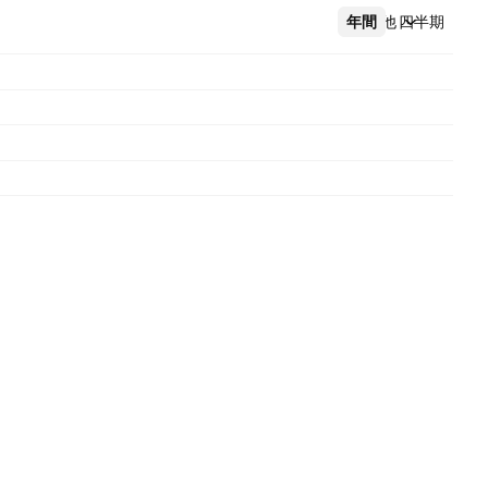
年間
その他
四半期