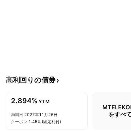
高利回りの債券
2.894%
YTM
MTELEK
をすべ
満期日
2027年11月26日
クーポン
1.45% (固定利付)