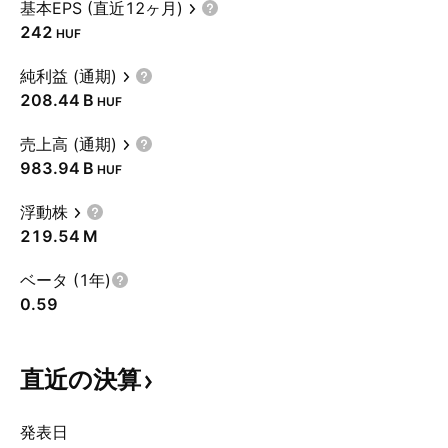
基本EPS (直近12ヶ月)
242
HUF
純利益 (通期)
‪208.44 B‬
HUF
売上高 (通期)
‪983.94 B‬
HUF
浮動株
‪219.54 M‬
ベータ (1年)
0.59
直近の決算
発表日