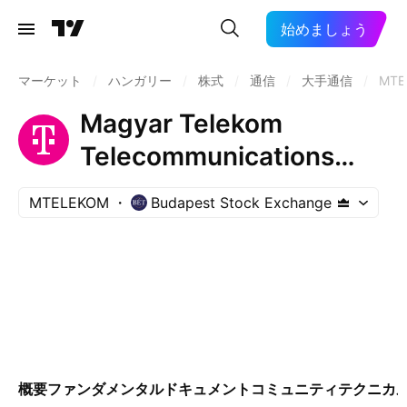
始めましょう
マーケット
/
ハンガリー
/
株式
/
通信
/
大手通信
/
MTE
Magyar Telekom
Telecommunications
PLC
MTELEKOM
Budapest Stock Exchange
概要
ファンダメンタル
ドキュメント
コミュニティ
テクニカ