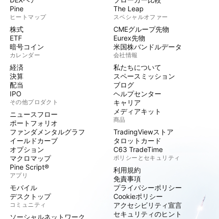
Pine
The Leap
ヒートマップ
スペシャルオファー
株式
CMEグループ先物
ETF
Eurex先物
暗号コイン
米国株バンドルデータ
カレンダー
会社情報
経済
私たちについて
決算
スペースミッション
配当
ブログ
IPO
ヘルプセンター
その他プロダクト
キャリア
メディアキット
ニュースフロー
商品
ポートフォリオ
ファンダメンタルグラフ
TradingViewストア
イールドカーブ
タロットカード
オプション
C63 TradeTime
マクロマップ
ポリシーとセキュリティ
Pine Script®
利用規約
アプリ
免責事項
モバイル
プライバシーポリシー
デスクトップ
Cookieポリシー
コミュニティ
アクセシビリティ宣言
セキュリティのヒント
ソーシャルネットワーク