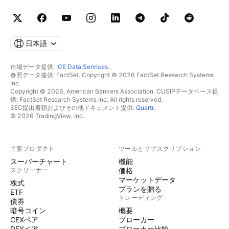
日本語
市場データ提供:
ICE Data Services
.
参照データ提供: FactSet. Copyright © 2026 FactSet Research Systems
Inc.
Copyright © 2026, American Bankers Association. CUSIPデータベース提
供: FactSet Research Systems Inc. All rights reserved.
SEC提出書類およびその他ドキュメント提供:
Quartr
.
© 2026 TradingView, Inc.
主要プロダクト
ツールとサブスクリプション
スーパーチャート
機能
スクリーナー
価格
マーケットデータ
株式
プランを贈る
ETF
トレーディング
債券
暗号コイン
概要
CEXペア
ブローカー
DEXペア
ブローカー比較