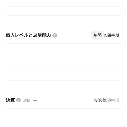
借入レベルと返済能力
年間
その他
四半期
決算
年間
その他
四半期
次回
:
—