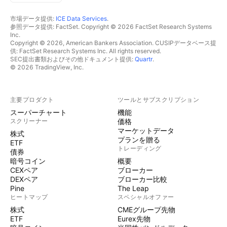
市場データ提供:
ICE Data Services
.
参照データ提供: FactSet. Copyright © 2026 FactSet Research Systems
Inc.
Copyright © 2026, American Bankers Association. CUSIPデータベース提
供: FactSet Research Systems Inc. All rights reserved.
SEC提出書類およびその他ドキュメント提供:
Quartr
.
© 2026 TradingView, Inc.
主要プロダクト
ツールとサブスクリプション
スーパーチャート
機能
スクリーナー
価格
マーケットデータ
株式
プランを贈る
ETF
トレーディング
債券
暗号コイン
概要
CEXペア
ブローカー
DEXペア
ブローカー比較
Pine
The Leap
ヒートマップ
スペシャルオファー
株式
CMEグループ先物
ETF
Eurex先物