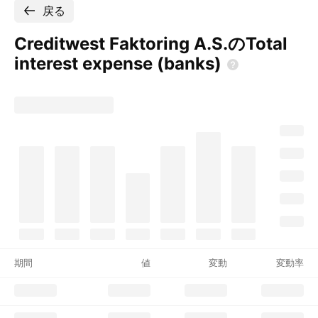
戻る
Creditwest Faktoring A.S.のTotal
interest expense
(banks)
期間
値
変動
変動率