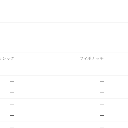
ラシック
フィボナッチ
—
—
—
—
—
—
—
—
—
—
—
—