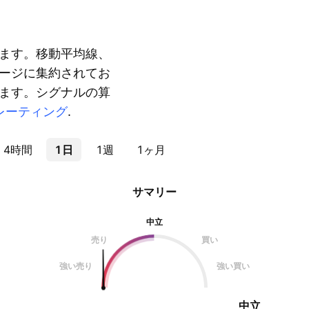
ます。移動平均線、
ージに集約されてお
ます。シグナルの算
レーティング
.
4時間
1日
1週
1ヶ月
サマリー
中立
売り
買い
強い売り
強い買い
中立