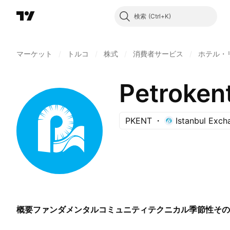
検索
マーケット
/
トルコ
/
株式
/
消費者サービス
/
ホテル・
Petrokent
PKENT
Istanbul Exch
概要
ファンダメンタル
コミュニティ
テクニカル
季節性
その