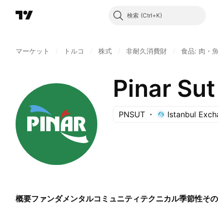
検索
マーケット
/
トルコ
/
株式
/
非耐久消費財
/
食品: 肉・
Pinar Sut
PNSUT
Istanbul Exc
概要
ファンダメンタル
コミュニティ
テクニカル
季節性
その