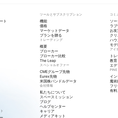
ト
ツールとサブスクリプション
コミ
ート
機能
ソー
価格
ラブ
マーケットデータ
お友
プランを贈る
クリ
トレーディング
ハウ
モデ
概要
アイ
ブローカー
ブローカー比較
トレ
The Leap
教育
スペシャルオファー
エデ
PINE
CMEグループ先物
Eurex先物
イン
米国株バンドルデータ
魔術
会社情報
フリ
有料
私たちについて
スペースミッション
ブログ
ヘルプセンター
クト
キャリア
メディアキット
ー