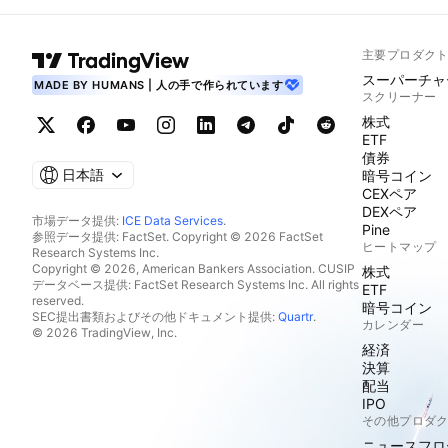
主要プロダク
スーパーチャ
MADE BY HUMANS | 人の手で作られています
スクリーナー
株式
ETF
債券
日本語
暗号コイン
CEXペア
DEXペア
市場データ提供:
ICE Data Services
.
Pine
参照データ提供: FactSet. Copyright © 2026 FactSet
ヒートマップ
Research Systems Inc.
Copyright © 2026, American Bankers Association. CUSIP
株式
データベース提供: FactSet Research Systems Inc. All rights
ETF
reserved.
暗号コイン
SEC提出書類およびその他ドキュメント提供:
Quartr
.
カレンダー
© 2026 TradingView, Inc.
経済
決算
配当
IPO
その他プロダ
ニュースフロ