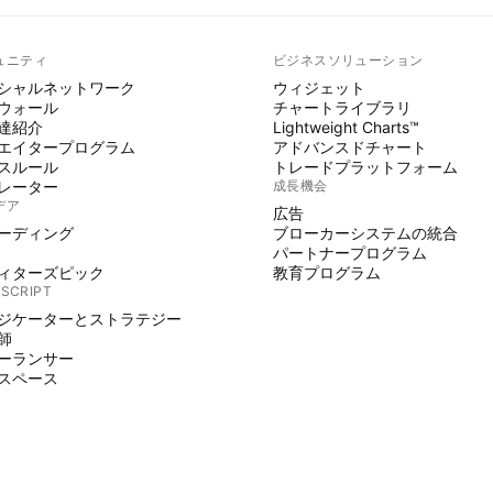
ュニティ
ビジネスソリューション
シャルネットワーク
ウィジェット
ウォール
チャートライブラリ
達紹介
Lightweight Charts™
エイタープログラム
アドバンスドチャート
スルール
トレードプラットフォーム
レーター
成長機会
デア
広告
ーディング
ブローカーシステムの統合
パートナープログラム
ィターズピック
教育プログラム
 SCRIPT
ジケーターとストラテジー
師
ーランサー
スペース