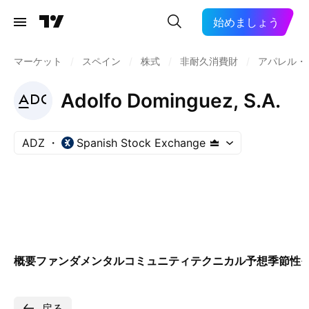
始めましょう
マーケット
/
スペイン
/
株式
/
非耐久消費財
/
アパレル・
Adolfo Dominguez, S.A.
ADZ
Spanish Stock Exchange
概要
ファンダメンタル
コミュニティ
テクニカル
予想
季節性
戻る