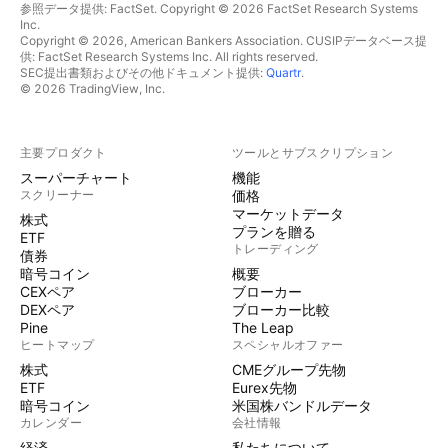
参照データ提供: FactSet. Copyright © 2026 FactSet Research Systems
Inc.
Copyright © 2026, American Bankers Association. CUSIPデータベース提
供: FactSet Research Systems Inc. All rights reserved.
SEC提出書類およびその他ドキュメント提供:
Quartr
.
© 2026 TradingView, Inc.
主要プロダクト
ツールとサブスクリプション
スーパーチャート
機能
スクリーナー
価格
マーケットデータ
株式
プランを贈る
ETF
トレーディング
債券
暗号コイン
概要
CEXペア
ブローカー
DEXペア
ブローカー比較
Pine
The Leap
ヒートマップ
スペシャルオファー
株式
CMEグループ先物
ETF
Eurex先物
暗号コイン
米国株バンドルデータ
カレンダー
会社情報
経済
私たちについて