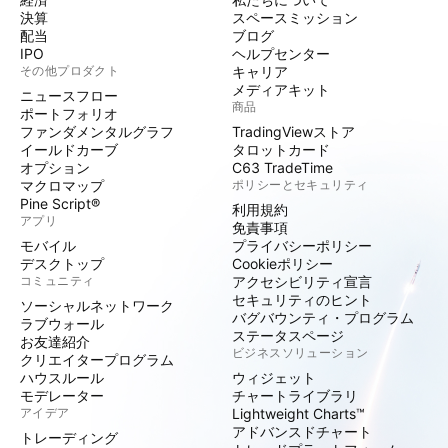
決算
スペースミッション
配当
ブログ
IPO
ヘルプセンター
その他プロダクト
キャリア
メディアキット
ニュースフロー
商品
ポートフォリオ
ファンダメンタルグラフ
TradingViewストア
イールドカーブ
タロットカード
オプション
C63 TradeTime
マクロマップ
ポリシーとセキュリティ
Pine Script®
利用規約
アプリ
免責事項
モバイル
プライバシーポリシー
デスクトップ
Cookieポリシー
コミュニティ
アクセシビリティ宣言
セキュリティのヒント
ソーシャルネットワーク
バグバウンティ・プログラム
ラブウォール
ステータスページ
お友達紹介
ビジネスソリューション
クリエイタープログラム
ハウスルール
ウィジェット
モデレーター
チャートライブラリ
アイデア
Lightweight Charts™
アドバンスドチャート
トレーディング