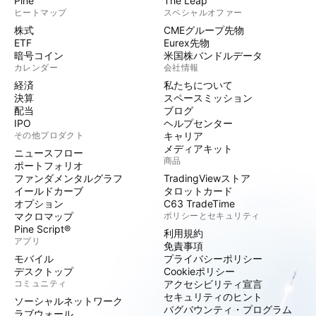
Pine
The Leap
ヒートマップ
スペシャルオファー
株式
CMEグループ先物
ETF
Eurex先物
暗号コイン
米国株バンドルデータ
カレンダー
会社情報
経済
私たちについて
決算
スペースミッション
配当
ブログ
IPO
ヘルプセンター
その他プロダクト
キャリア
メディアキット
ニュースフロー
商品
ポートフォリオ
ファンダメンタルグラフ
TradingViewストア
イールドカーブ
タロットカード
オプション
C63 TradeTime
マクロマップ
ポリシーとセキュリティ
Pine Script®
利用規約
アプリ
免責事項
モバイル
プライバシーポリシー
デスクトップ
Cookieポリシー
コミュニティ
アクセシビリティ宣言
セキュリティのヒント
ソーシャルネットワーク
バグバウンティ・プログラム
ラブウォール