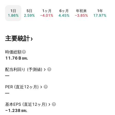
1日
5日
1ヶ月
6ヶ月
年初来
1年
1.86%
2.59%
−4.01%
4.45%
−3.85%
17.97%
−
主要統計
時価総額
‪11.76 B‬
BRL
配当利回り (予測値)
—
PER (直近12ヶ月)
—
基本EPS (直近12ヶ月)
−1.238
BRL