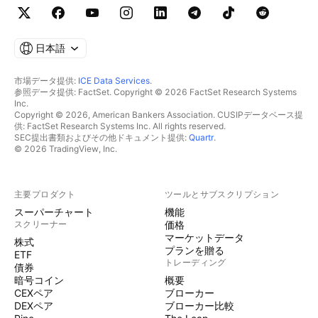
日本語
市場データ提供:
ICE Data Services
.
参照データ提供: FactSet. Copyright © 2026 FactSet Research Systems
Inc.
Copyright © 2026, American Bankers Association. CUSIPデータベース提
供: FactSet Research Systems Inc. All rights reserved.
SEC提出書類およびその他ドキュメント提供:
Quartr
.
© 2026 TradingView, Inc.
主要プロダクト
ツールとサブスクリプション
スーパーチャート
機能
スクリーナー
価格
マーケットデータ
株式
プランを贈る
ETF
トレーディング
債券
暗号コイン
概要
CEXペア
ブローカー
DEXペア
ブローカー比較