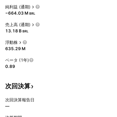
純利益 (通期)
‪−664.03 M‬
BRL
売上高 (通期)
‪13.18 B‬
BRL
浮動株
‪635.29 M‬
ベータ (1年)
0.89
次回決算
次回決算報告日
—