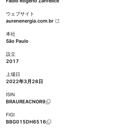
Fábio Rogério Zanfelice
ウェブサイト
aurenenergia.com.br
本社
São Paulo
設立
2017
上場日
2022年3月28日
ISIN
BRAUREACNOR9
FIGI
BBG015DH6516