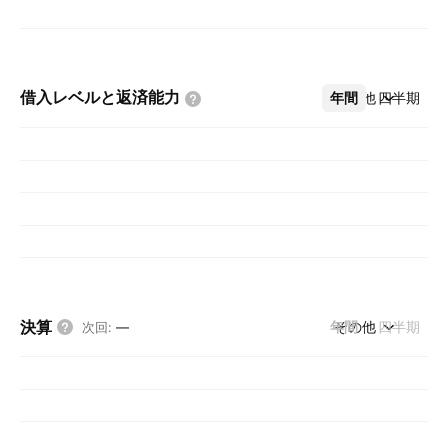
借入レベルと返済能力
年間
その他
四半期
決算
年間
その他
四半期
次回
:
—