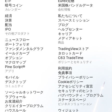
ETF
Eurex先物
暗号コイン
米国株バンドルデータ
カレンダー
会社情報
経済
私たちについて
決算
スペースミッション
配当
ブログ
IPO
ヘルプセンター
その他プロダクト
キャリア
メディアキット
ニュースフロー
商品
ポートフォリオ
ファンダメンタルグラフ
TradingViewストア
イールドカーブ
タロットカード
オプション
C63 TradeTime
マクロマップ
ポリシーとセキュリティ
Pine Script®
利用規約
アプリ
免責事項
モバイル
プライバシーポリシー
デスクトップ
Cookieポリシー
コミュニティ
アクセシビリティ宣言
セキュリティのヒント
ソーシャルネットワーク
バグバウンティ・プログラム
ラブウォール
ステータスページ
お友達紹介
ビジネスソリューション
クリエイタープログラム
ハウスルール
ウィジェット