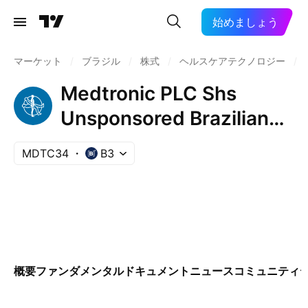
始めましょう
マーケット
/
ブラジル
/
株式
/
ヘルスケアテクノロジー
/
Medtronic PLC Shs
Unsponsored Brazilian
Depositary Receipt Repr
MDTC34
B3
0.125 Sh
概要
ファンダメンタル
ドキュメント
ニュース
コミュニティ