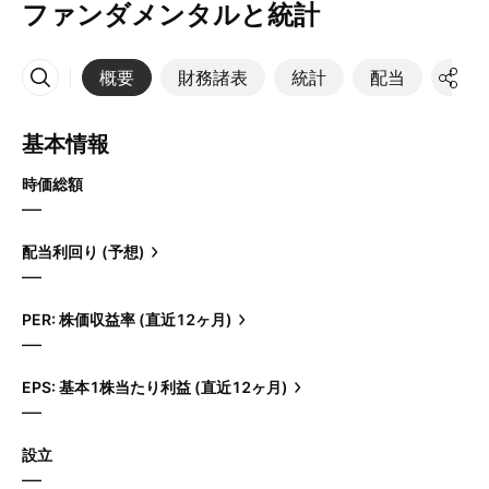
ファンダメンタルと統計
概要
財務諸表
統計
配当
決算
その他
基本情報
時価総額
—
配当利回り (予想)
—
PER: 株価収益率 (直近12ヶ月)
—
EPS: 基本1株当たり利益 (直近12ヶ月)
—
設立
—