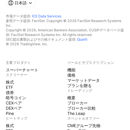
日本語
市場データ提供:
ICE Data Services
.
参照データ提供: FactSet. Copyright © 2026 FactSet Research Systems
Inc.
Copyright © 2026, American Bankers Association. CUSIPデータベース提
供: FactSet Research Systems Inc. All rights reserved.
SEC提出書類およびその他ドキュメント提供:
Quartr
.
© 2026 TradingView, Inc.
主要プロダクト
ツールとサブスクリプション
スーパーチャート
機能
スクリーナー
価格
マーケットデータ
株式
プランを贈る
ETF
トレーディング
債券
暗号コイン
概要
CEXペア
ブローカー
DEXペア
ブローカー比較
Pine
The Leap
ヒートマップ
スペシャルオファー
株式
CMEグループ先物