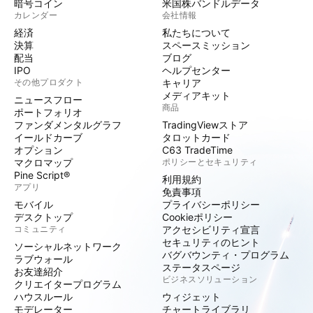
暗号コイン
米国株バンドルデータ
カレンダー
会社情報
経済
私たちについて
決算
スペースミッション
配当
ブログ
IPO
ヘルプセンター
その他プロダクト
キャリア
メディアキット
ニュースフロー
商品
ポートフォリオ
ファンダメンタルグラフ
TradingViewストア
イールドカーブ
タロットカード
オプション
C63 TradeTime
マクロマップ
ポリシーとセキュリティ
Pine Script®
利用規約
アプリ
免責事項
モバイル
プライバシーポリシー
デスクトップ
Cookieポリシー
コミュニティ
アクセシビリティ宣言
セキュリティのヒント
ソーシャルネットワーク
バグバウンティ・プログラム
ラブウォール
ステータスページ
お友達紹介
ビジネスソリューション
クリエイタープログラム
ハウスルール
ウィジェット
モデレーター
チャートライブラリ