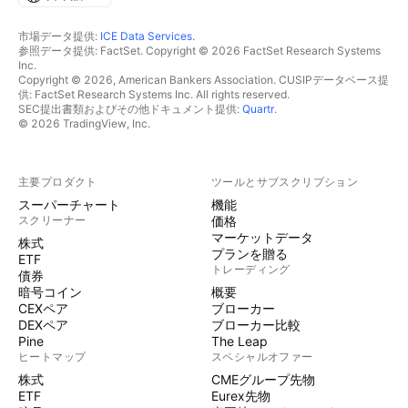
市場データ提供:
ICE Data Services
.
参照データ提供: FactSet. Copyright © 2026 FactSet Research Systems
Inc.
Copyright © 2026, American Bankers Association. CUSIPデータベース提
供: FactSet Research Systems Inc. All rights reserved.
SEC提出書類およびその他ドキュメント提供:
Quartr
.
© 2026 TradingView, Inc.
主要プロダクト
ツールとサブスクリプション
スーパーチャート
機能
スクリーナー
価格
マーケットデータ
株式
プランを贈る
ETF
トレーディング
債券
暗号コイン
概要
CEXペア
ブローカー
DEXペア
ブローカー比較
Pine
The Leap
ヒートマップ
スペシャルオファー
株式
CMEグループ先物
ETF
Eurex先物