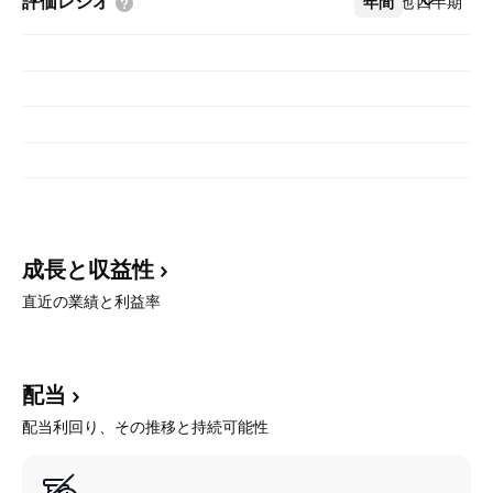
評価レシオ
年間
その他
四半期
成長と収益性
直近の業績と利益率
配当
配当利回り、その推移と持続可能性