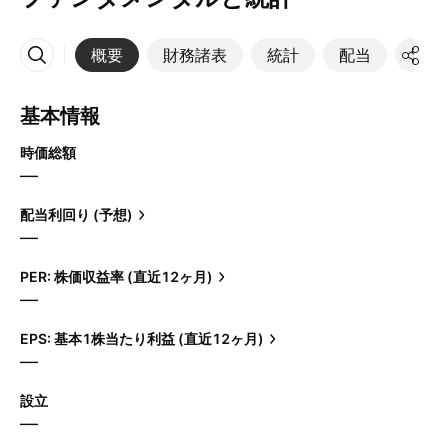
概要
財務諸表
統計
配当
決算
その他
基本情報
時価総額
—
配当利回り (予想)
—
PER: 株価収益率 (直近12ヶ月)
—
EPS: 基本1株当たり利益 (直近12ヶ月)
—
設立
—