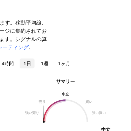
ます。移動平均線、
ージに集約されてお
ます。シグナルの算
レーティング
.
4時間
1日
1週
1ヶ月
サマリー
中立
売り
買い
強い売り
強い買い
中立