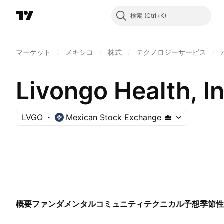
検索
マーケット
/
メキシコ
/
株式
/
テクノロジーサービス
/
Livongo Health, In
LVGO
Mexican Stock Exchange
概要
ファンダメンタル
コミュニティ
テクニカル
予想
季節性