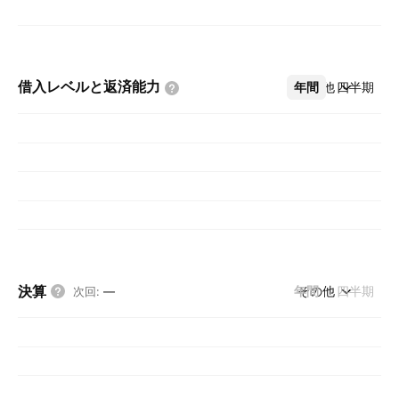
借入レベルと返済能力
年間
その他
四半期
決算
年間
その他
四半期
次回
:
—