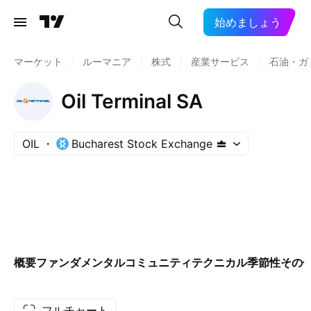
始めましょう
マーケット
/
ルーマニア
/
株式
/
産業サービス
/
石油・ガ
Oil Terminal SA
OIL
Bucharest Stock Exchange
概要
ファンダメンタル
コミュニティ
テクニカル
季節性
その
フルチャート