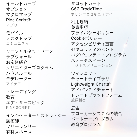
イールドカーブ
タロットカード
オプション
C63 TradeTime
マクロマップ
ポリシーとセキュリティ
Pine Script®
利用規約
アプリ
免責事項
モバイル
プライバシーポリシー
デスクトップ
Cookieポリシー
コミュニティ
アクセシビリティ宣言
セキュリティのヒント
ソーシャルネットワーク
バグバウンティ・プログラム
ラブウォール
ステータスページ
お友達紹介
ビジネスソリューション
クリエイタープログラム
ハウスルール
ウィジェット
モデレーター
チャートライブラリ
アイデア
Lightweight Charts™
アドバンスドチャート
トレーディング
トレードプラットフォーム
教育
成長機会
エディターズピック
PINE SCRIPT
広告
ブローカーシステムの統合
インジケーターとストラテジー
パートナープログラム
魔術師
教育プログラム
フリーランサー
有料スペース