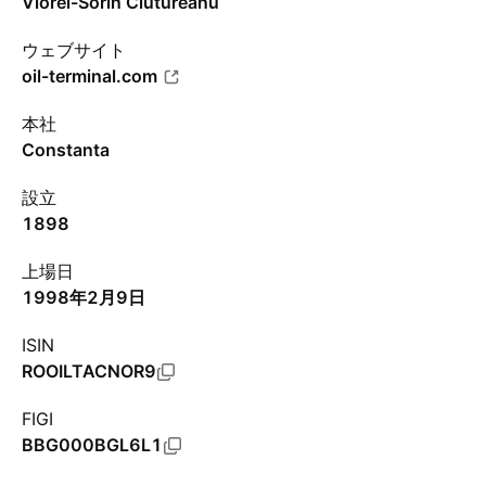
Viorel-Sorin Ciutureanu
ウェブサイト
oil-terminal.com
本社
Constanta
設立
1898
上場日
1998年2月9日
ISIN
ROOILTACNOR9
FIGI
BBG000BGL6L1