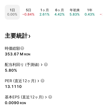
1日
5日
1ヶ月
6ヶ月
年初来
1年
5
0.00%
−0.84%
2.61%
4.42%
5.83%
0.43%
−34
主要統計
時価総額
‪353.67 M‬
RON
配当利回り (予測値)
5.80%
PER (直近12ヶ月)
13.1110
基本EPS (直近12ヶ月)
0.0090
RON