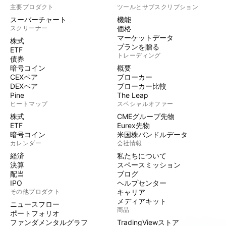
主要プロダクト
ツールとサブスクリプション
スーパーチャート
機能
スクリーナー
価格
マーケットデータ
株式
プランを贈る
ETF
トレーディング
債券
暗号コイン
概要
CEXペア
ブローカー
DEXペア
ブローカー比較
Pine
The Leap
ヒートマップ
スペシャルオファー
株式
CMEグループ先物
ETF
Eurex先物
暗号コイン
米国株バンドルデータ
カレンダー
会社情報
経済
私たちについて
決算
スペースミッション
配当
ブログ
IPO
ヘルプセンター
その他プロダクト
キャリア
メディアキット
ニュースフロー
商品
ポートフォリオ
ファンダメンタルグラフ
TradingViewストア