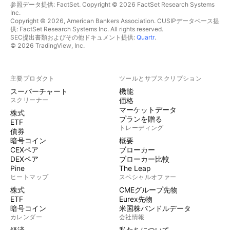
参照データ提供: FactSet. Copyright © 2026 FactSet Research Systems
Inc.
Copyright © 2026, American Bankers Association. CUSIPデータベース提
供: FactSet Research Systems Inc. All rights reserved.
SEC提出書類およびその他ドキュメント提供:
Quartr
.
© 2026 TradingView, Inc.
主要プロダクト
ツールとサブスクリプション
スーパーチャート
機能
スクリーナー
価格
マーケットデータ
株式
プランを贈る
ETF
トレーディング
債券
暗号コイン
概要
CEXペア
ブローカー
DEXペア
ブローカー比較
Pine
The Leap
ヒートマップ
スペシャルオファー
株式
CMEグループ先物
ETF
Eurex先物
暗号コイン
米国株バンドルデータ
カレンダー
会社情報
経済
私たちについて