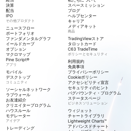
決算
スペースミッション
配当
ブログ
IPO
ヘルプセンター
その他プロダクト
キャリア
メディアキット
ニュースフロー
商品
ポートフォリオ
ファンダメンタルグラフ
TradingViewストア
イールドカーブ
タロットカード
オプション
C63 TradeTime
マクロマップ
ポリシーとセキュリティ
Pine Script®
利用規約
アプリ
免責事項
モバイル
プライバシーポリシー
デスクトップ
Cookieポリシー
コミュニティ
アクセシビリティ宣言
セキュリティのヒント
ソーシャルネットワーク
バグバウンティ・プログラム
ラブウォール
ステータスページ
お友達紹介
ビジネスソリューション
クリエイタープログラム
ハウスルール
ウィジェット
モデレーター
チャートライブラリ
アイデア
Lightweight Charts™
アドバンスドチャート
トレーディング