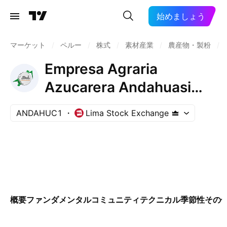
始めましょう
マーケット
/
ペルー
/
株式
/
素材産業
/
農産物・製粉
/
Empresa Agraria
Azucarera Andahuasi
SAA
ANDAHUC1
Lima Stock Exchange
概要
ファンダメンタル
コミュニティ
テクニカル
季節性
その