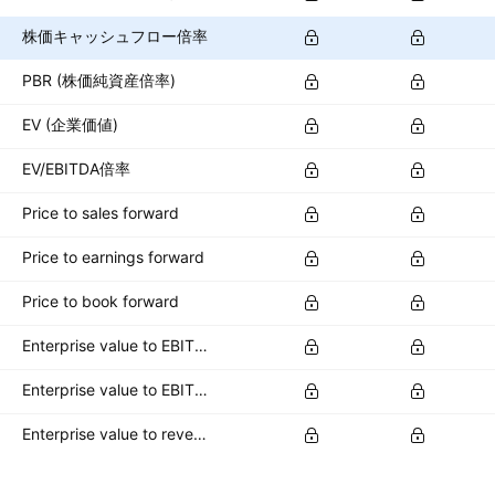
株価キャッシュフロー倍率
PBR (株価純資産倍率)
EV (企業価値)
EV/EBITDA倍率
Price to sales forward
Price to earnings forward
Price to book forward
Enterprise value to EBITDA forward
Enterprise value to EBIT forward
Enterprise value to revenue forward