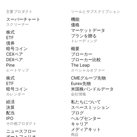
主要プロダクト
ツールとサブスクリプション
スーパーチャート
機能
スクリーナー
価格
マーケットデータ
株式
プランを贈る
ETF
トレーディング
債券
暗号コイン
概要
CEXペア
ブローカー
DEXペア
ブローカー比較
Pine
The Leap
ヒートマップ
スペシャルオファー
株式
CMEグループ先物
ETF
Eurex先物
暗号コイン
米国株バンドルデータ
カレンダー
会社情報
経済
私たちについて
決算
スペースミッション
配当
ブログ
IPO
ヘルプセンター
その他プロダクト
キャリア
メディアキット
ニュースフロー
商品
ポートフォリオ