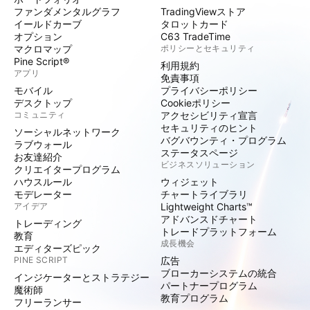
ファンダメンタルグラフ
TradingViewストア
イールドカーブ
タロットカード
オプション
C63 TradeTime
マクロマップ
ポリシーとセキュリティ
Pine Script®
利用規約
アプリ
免責事項
モバイル
プライバシーポリシー
デスクトップ
Cookieポリシー
コミュニティ
アクセシビリティ宣言
セキュリティのヒント
ソーシャルネットワーク
バグバウンティ・プログラム
ラブウォール
ステータスページ
お友達紹介
ビジネスソリューション
クリエイタープログラム
ハウスルール
ウィジェット
モデレーター
チャートライブラリ
アイデア
Lightweight Charts™
アドバンスドチャート
トレーディング
トレードプラットフォーム
教育
成長機会
エディターズピック
PINE SCRIPT
広告
ブローカーシステムの統合
インジケーターとストラテジー
パートナープログラム
魔術師
教育プログラム
フリーランサー