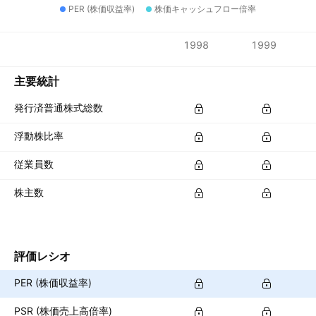
PER (株価収益率)
株価キャッシュフロー倍率
指標
1998
1999
通貨: PEN
主要統計
発行済普通株式総数
浮動株比率
従業員数
株主数
評価レシオ
PER (株価収益率)
PSR (株価売上高倍率)