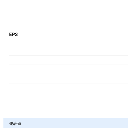
EPS
指標
発表値