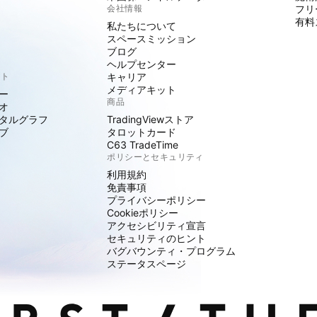
会社情報
フリ
有料
私たちについて
スペースミッション
ブログ
ヘルプセンター
クト
キャリア
メディアキット
ー
商品
オ
タルグラフ
TradingViewストア
ブ
タロットカード
C63 TradeTime
ポリシーとセキュリティ
利用規約
免責事項
プライバシーポリシー
Cookieポリシー
アクセシビリティ宣言
セキュリティのヒント
バグバウンティ・プログラム
ステータスページ