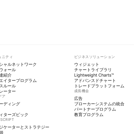
ュニティ
ビジネスソリューション
シャルネットワーク
ウィジェット
ウォール
チャートライブラリ
達紹介
Lightweight Charts™
エイタープログラム
アドバンスドチャート
スルール
トレードプラットフォーム
レーター
成長機会
デア
広告
ーディング
ブローカーシステムの統合
パートナープログラム
ィターズピック
教育プログラム
 SCRIPT
ジケーターとストラテジー
師