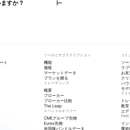
いますか？
ト
ツールとサブスクリプション
コミ
ート
機能
ソー
価格
ラブ
マーケットデータ
お友
プランを贈る
クリ
トレーディング
ハウ
モデ
概要
アイ
ブローカー
ブローカー比較
トレ
The Leap
教育
スペシャルオファー
エデ
PINE
CMEグループ先物
Eurex先物
イン
米国株バンドルデータ
魔術