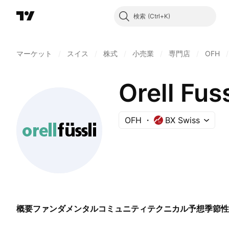
検索
マーケット
/
スイス
/
株式
/
小売業
/
専門店
/
OFH
/
Orell Fus
OFH
BX Swiss
概要
ファンダメンタル
コミュニティ
テクニカル
予想
季節性