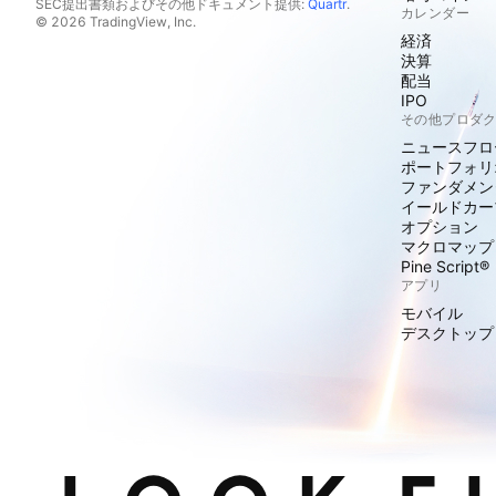
SEC提出書類およびその他ドキュメント提供:
Quartr
.
カレンダー
© 2026 TradingView, Inc.
経済
決算
配当
IPO
その他プロダ
ニュースフロ
ポートフォリ
ファンダメン
イールドカー
オプション
マクロマップ
Pine Script®
アプリ
モバイル
デスクトップ