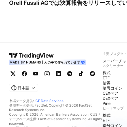
Orell Fussli AG
では決算報告をリリースして
主要プロダク
スーパーチャ
MADE BY HUMANS | 人の手で作られています
スクリーナー
株式
ETF
債券
日本語
暗号コイン
CEXペア
DEXペア
市場データ提供:
ICE Data Services
.
Pine
参照データ提供: FactSet. Copyright © 2026 FactSet
ヒートマップ
Research Systems Inc.
Copyright © 2026, American Bankers Association. CUSIP
株式
データベース提供: FactSet Research Systems Inc. All rights
ETF
reserved.
暗号コイン