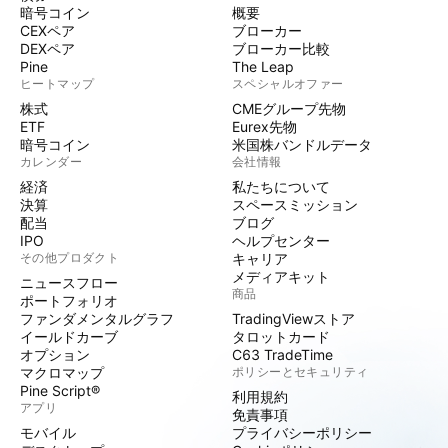
暗号コイン
概要
CEXペア
ブローカー
DEXペア
ブローカー比較
Pine
The Leap
ヒートマップ
スペシャルオファー
株式
CMEグループ先物
ETF
Eurex先物
暗号コイン
米国株バンドルデータ
カレンダー
会社情報
経済
私たちについて
決算
スペースミッション
配当
ブログ
IPO
ヘルプセンター
その他プロダクト
キャリア
メディアキット
ニュースフロー
商品
ポートフォリオ
ファンダメンタルグラフ
TradingViewストア
イールドカーブ
タロットカード
オプション
C63 TradeTime
マクロマップ
ポリシーとセキュリティ
Pine Script®
利用規約
アプリ
免責事項
モバイル
プライバシーポリシー