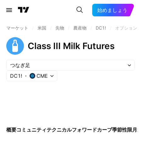
始めましょう
マーケット
/
米国
/
先物
/
農産物
/
DC1!
/
オプション
Class III Milk Futures
つなぎ足
DC1!
CME
概要
コミュニティ
テクニカル
フォワードカーブ
季節性
限月