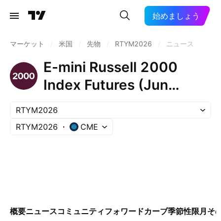
始めましょう
マーケット
/
米国
/
先物
/
RTYM2026
/
ニュース
E-mini Russell 2000
Index Futures (Jun
2026)
RTYM2026
RTYM2026
CME
概要
ニュース
コミュニティ
フォワードカーブ
季節性
限月
そ