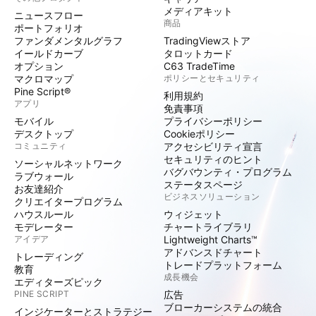
メディアキット
ニュースフロー
商品
ポートフォリオ
ファンダメンタルグラフ
TradingViewストア
イールドカーブ
タロットカード
オプション
C63 TradeTime
マクロマップ
ポリシーとセキュリティ
Pine Script®
利用規約
アプリ
免責事項
モバイル
プライバシーポリシー
デスクトップ
Cookieポリシー
コミュニティ
アクセシビリティ宣言
セキュリティのヒント
ソーシャルネットワーク
バグバウンティ・プログラム
ラブウォール
ステータスページ
お友達紹介
ビジネスソリューション
クリエイタープログラム
ハウスルール
ウィジェット
モデレーター
チャートライブラリ
アイデア
Lightweight Charts™
アドバンスドチャート
トレーディング
トレードプラットフォーム
教育
成長機会
エディターズピック
PINE SCRIPT
広告
ブローカーシステムの統合
インジケーターとストラテジー