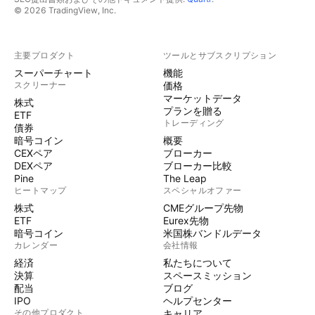
© 2026 TradingView, Inc.
主要プロダクト
ツールとサブスクリプション
スーパーチャート
機能
スクリーナー
価格
マーケットデータ
株式
プランを贈る
ETF
トレーディング
債券
暗号コイン
概要
CEXペア
ブローカー
DEXペア
ブローカー比較
Pine
The Leap
ヒートマップ
スペシャルオファー
株式
CMEグループ先物
ETF
Eurex先物
暗号コイン
米国株バンドルデータ
カレンダー
会社情報
経済
私たちについて
決算
スペースミッション
配当
ブログ
IPO
ヘルプセンター
その他プロダクト
キャリア