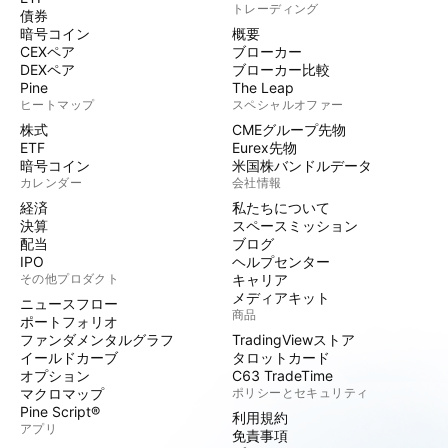
トレーディング
債券
暗号コイン
概要
CEXペア
ブローカー
DEXペア
ブローカー比較
Pine
The Leap
ヒートマップ
スペシャルオファー
株式
CMEグループ先物
ETF
Eurex先物
暗号コイン
米国株バンドルデータ
カレンダー
会社情報
経済
私たちについて
決算
スペースミッション
配当
ブログ
IPO
ヘルプセンター
その他プロダクト
キャリア
メディアキット
ニュースフロー
商品
ポートフォリオ
ファンダメンタルグラフ
TradingViewストア
イールドカーブ
タロットカード
オプション
C63 TradeTime
マクロマップ
ポリシーとセキュリティ
Pine Script®
利用規約
アプリ
免責事項