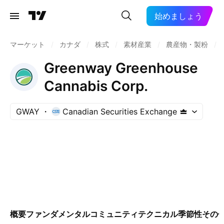
始めましょう
マーケット
/
カナダ
/
株式
/
素材産業
/
農産物・製粉
/
Greenway Greenhouse
Cannabis Corp.
GWAY
Canadian Securities Exchange
概要
ファンダメンタル
コミュニティ
テクニカル
季節性
その