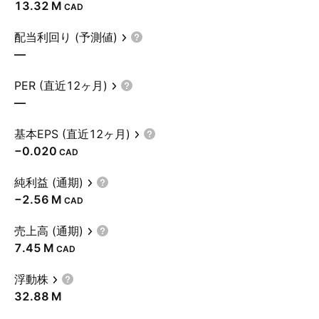
‪13.32 M‬
CAD
配当利回り (予測値)
—
PER (直近12ヶ月)
—
基本EPS (直近12ヶ月)
−0.020
CAD
純利益 (通期)
‪−2.56 M‬
CAD
売上高 (通期)
‪7.45 M‬
CAD
浮動株
‪32.88 M‬