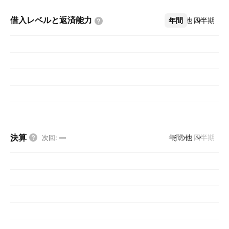
借入レベルと返済能力
年間
その他
四半期
決算
年間
その他
四半期
次回
:
—