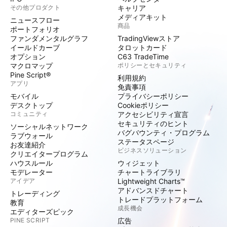
その他プロダクト
キャリア
メディアキット
ニュースフロー
商品
ポートフォリオ
ファンダメンタルグラフ
TradingViewストア
イールドカーブ
タロットカード
オプション
C63 TradeTime
マクロマップ
ポリシーとセキュリティ
Pine Script®
利用規約
アプリ
免責事項
モバイル
プライバシーポリシー
デスクトップ
Cookieポリシー
コミュニティ
アクセシビリティ宣言
セキュリティのヒント
ソーシャルネットワーク
バグバウンティ・プログラム
ラブウォール
ステータスページ
お友達紹介
ビジネスソリューション
クリエイタープログラム
ハウスルール
ウィジェット
モデレーター
チャートライブラリ
アイデア
Lightweight Charts™
アドバンスドチャート
トレーディング
トレードプラットフォーム
教育
成長機会
エディターズピック
PINE SCRIPT
広告