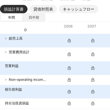
損益計算書
貸借対照表
キャッシュフロー
年間
四半期
指標
2006
2007
通貨: AED
総売上高
営業費用合計
営業利益
Non-operating income (total)
税引前利益
持分法投資損益