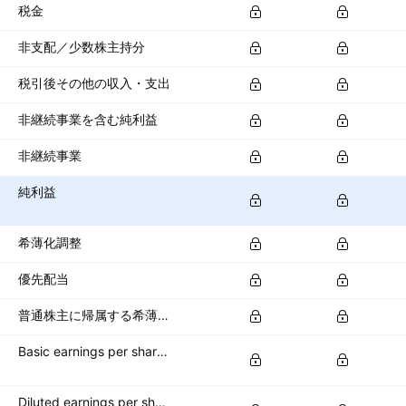
税金
非支配／少数株主持分
税引後その他の収入・支出
非継続事業を含む純利益
非継続事業
純利益
希薄化調整
優先配当
普通株主に帰属する希薄化純利益
Basic earnings per share (basic EPS)
Diluted earnings per share (diluted EPS)