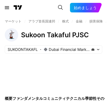
始めましょう
マーケット
/
アラブ首長国連邦
/
株式
/
金融
/
損害保険
/
Sukoon Takaful PJSC
SUKOONTAKAFL
Dubai Financial Market
概要
ファンダメンタル
コミュニティ
テクニカル
季節性
その