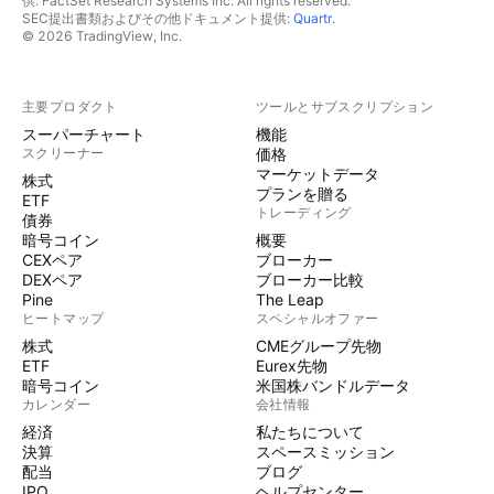
供: FactSet Research Systems Inc. All rights reserved.
SEC提出書類およびその他ドキュメント提供:
Quartr
.
© 2026 TradingView, Inc.
主要プロダクト
ツールとサブスクリプション
スーパーチャート
機能
スクリーナー
価格
マーケットデータ
株式
プランを贈る
ETF
トレーディング
債券
暗号コイン
概要
CEXペア
ブローカー
DEXペア
ブローカー比較
Pine
The Leap
ヒートマップ
スペシャルオファー
株式
CMEグループ先物
ETF
Eurex先物
暗号コイン
米国株バンドルデータ
カレンダー
会社情報
経済
私たちについて
決算
スペースミッション
配当
ブログ
IPO
ヘルプセンター