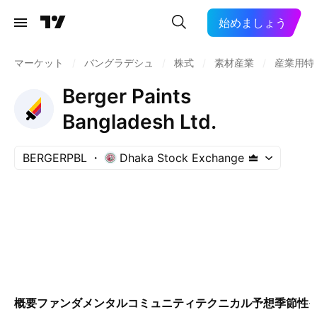
始めましょう
マーケット
/
バングラデシュ
/
株式
/
素材産業
/
産業用特
Berger Paints
Bangladesh Ltd.
BERGERPBL
Dhaka Stock Exchange
概要
ファンダメンタル
コミュニティ
テクニカル
予想
季節性