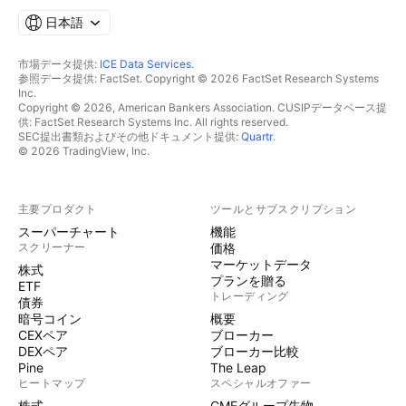
日本語
市場データ提供:
ICE Data Services
.
参照データ提供: FactSet. Copyright © 2026 FactSet Research Systems
Inc.
Copyright © 2026, American Bankers Association. CUSIPデータベース提
供: FactSet Research Systems Inc. All rights reserved.
SEC提出書類およびその他ドキュメント提供:
Quartr
.
© 2026 TradingView, Inc.
主要プロダクト
ツールとサブスクリプション
スーパーチャート
機能
スクリーナー
価格
マーケットデータ
株式
プランを贈る
ETF
トレーディング
債券
暗号コイン
概要
CEXペア
ブローカー
DEXペア
ブローカー比較
Pine
The Leap
ヒートマップ
スペシャルオファー
株式
CMEグループ先物