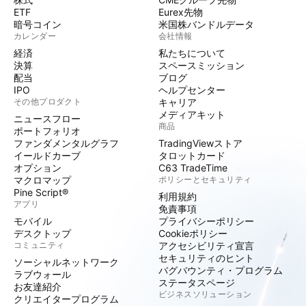
ETF
Eurex先物
暗号コイン
米国株バンドルデータ
カレンダー
会社情報
経済
私たちについて
決算
スペースミッション
配当
ブログ
IPO
ヘルプセンター
その他プロダクト
キャリア
メディアキット
ニュースフロー
商品
ポートフォリオ
ファンダメンタルグラフ
TradingViewストア
イールドカーブ
タロットカード
オプション
C63 TradeTime
マクロマップ
ポリシーとセキュリティ
Pine Script®
利用規約
アプリ
免責事項
モバイル
プライバシーポリシー
デスクトップ
Cookieポリシー
コミュニティ
アクセシビリティ宣言
セキュリティのヒント
ソーシャルネットワーク
バグバウンティ・プログラム
ラブウォール
ステータスページ
お友達紹介
ビジネスソリューション
クリエイタープログラム