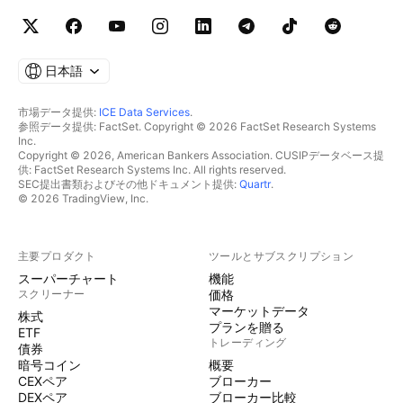
日本語
市場データ提供:
ICE Data Services
.
参照データ提供: FactSet. Copyright © 2026 FactSet Research Systems
Inc.
Copyright © 2026, American Bankers Association. CUSIPデータベース提
供: FactSet Research Systems Inc. All rights reserved.
SEC提出書類およびその他ドキュメント提供:
Quartr
.
© 2026 TradingView, Inc.
主要プロダクト
ツールとサブスクリプション
スーパーチャート
機能
スクリーナー
価格
マーケットデータ
株式
プランを贈る
ETF
トレーディング
債券
暗号コイン
概要
CEXペア
ブローカー
DEXペア
ブローカー比較