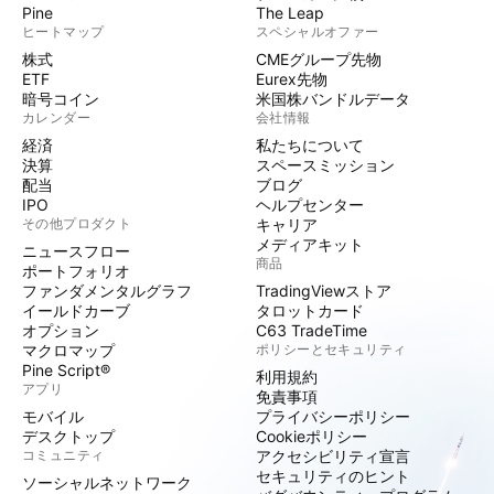
Pine
The Leap
ヒートマップ
スペシャルオファー
株式
CMEグループ先物
ETF
Eurex先物
暗号コイン
米国株バンドルデータ
カレンダー
会社情報
経済
私たちについて
決算
スペースミッション
配当
ブログ
IPO
ヘルプセンター
その他プロダクト
キャリア
メディアキット
ニュースフロー
商品
ポートフォリオ
ファンダメンタルグラフ
TradingViewストア
イールドカーブ
タロットカード
オプション
C63 TradeTime
マクロマップ
ポリシーとセキュリティ
Pine Script®
利用規約
アプリ
免責事項
モバイル
プライバシーポリシー
デスクトップ
Cookieポリシー
コミュニティ
アクセシビリティ宣言
セキュリティのヒント
ソーシャルネットワーク