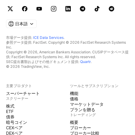
日本語
市場データ提供:
ICE Data Services
.
参照データ提供: FactSet. Copyright © 2026 FactSet Research Systems
Inc.
Copyright © 2026, American Bankers Association. CUSIPデータベース提
供: FactSet Research Systems Inc. All rights reserved.
SEC提出書類およびその他ドキュメント提供:
Quartr
.
© 2026 TradingView, Inc.
主要プロダクト
ツールとサブスクリプション
スーパーチャート
機能
スクリーナー
価格
マーケットデータ
株式
プランを贈る
ETF
トレーディング
債券
暗号コイン
概要
CEXペア
ブローカー
DEXペア
ブローカー比較