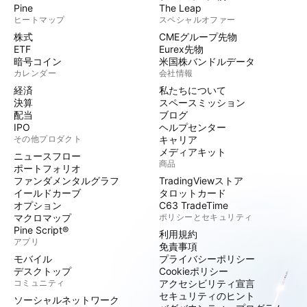
Pine
The Leap
ヒートマップ
スペシャルオファー
株式
CMEグループ先物
ETF
Eurex先物
暗号コイン
米国株バンドルデータ
カレンダー
会社情報
経済
私たちについて
決算
スペースミッション
配当
ブログ
IPO
ヘルプセンター
その他プロダクト
キャリア
メディアキット
ニュースフロー
商品
ポートフォリオ
ファンダメンタルグラフ
TradingViewストア
イールドカーブ
タロットカード
オプション
C63 TradeTime
マクロマップ
ポリシーとセキュリティ
Pine Script®
利用規約
アプリ
免責事項
モバイル
プライバシーポリシー
デスクトップ
Cookieポリシー
コミュニティ
アクセシビリティ宣言
セキュリティのヒント
ソーシャルネットワーク