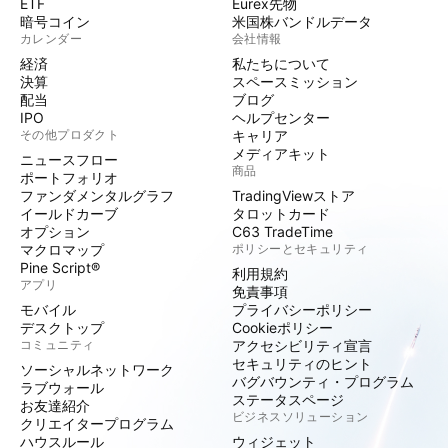
ETF
Eurex先物
暗号コイン
米国株バンドルデータ
カレンダー
会社情報
経済
私たちについて
決算
スペースミッション
配当
ブログ
IPO
ヘルプセンター
その他プロダクト
キャリア
メディアキット
ニュースフロー
商品
ポートフォリオ
ファンダメンタルグラフ
TradingViewストア
イールドカーブ
タロットカード
オプション
C63 TradeTime
マクロマップ
ポリシーとセキュリティ
Pine Script®
利用規約
アプリ
免責事項
モバイル
プライバシーポリシー
デスクトップ
Cookieポリシー
コミュニティ
アクセシビリティ宣言
セキュリティのヒント
ソーシャルネットワーク
バグバウンティ・プログラム
ラブウォール
ステータスページ
お友達紹介
ビジネスソリューション
クリエイタープログラム
ハウスルール
ウィジェット