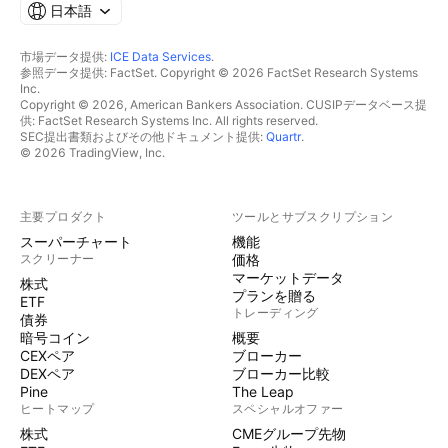
日本語
市場データ提供:
ICE Data Services
.
参照データ提供: FactSet. Copyright © 2026 FactSet Research Systems
Inc.
Copyright © 2026, American Bankers Association. CUSIPデータベース提
供: FactSet Research Systems Inc. All rights reserved.
SEC提出書類およびその他ドキュメント提供:
Quartr
.
© 2026 TradingView, Inc.
主要プロダクト
ツールとサブスクリプション
スーパーチャート
機能
スクリーナー
価格
マーケットデータ
株式
プランを贈る
ETF
トレーディング
債券
暗号コイン
概要
CEXペア
ブローカー
DEXペア
ブローカー比較
Pine
The Leap
ヒートマップ
スペシャルオファー
株式
CMEグループ先物