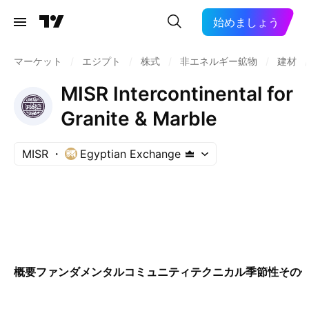
始めましょう
マーケット
/
エジプト
/
株式
/
非エネルギー鉱物
/
建材
/
MISR Intercontinental for
Granite & Marble
MISR
Egyptian Exchange
概要
ファンダメンタル
コミュニティ
テクニカル
季節性
その