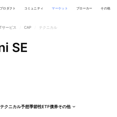
プロダクト
コミュニティ
マーケット
ブローカー
その他
ITサービス
/
CAP
/
テクニカル
i SE
テクニカル
予想
季節性
ETF
債券
その他