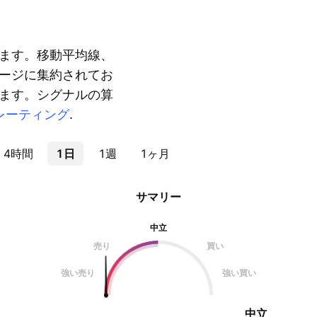
ます。移動平均線、
ージに集約されてお
ます。シグナルの算
レーティング
.
4時間
1日
1週
1ヶ月
サマリー
中立
売り
買い
強い売り
強い買い
中立