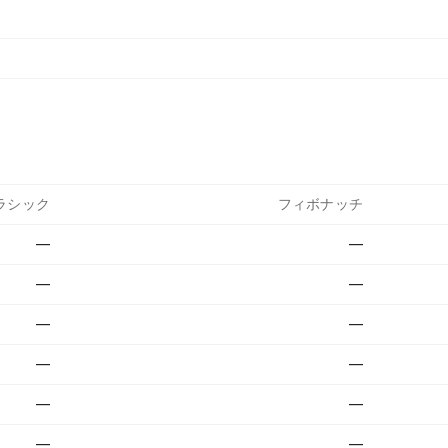
ラシック
フィボナッチ
—
—
—
—
—
—
—
—
—
—
—
—