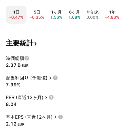
1日
5日
1ヶ月
6ヶ月
年初来
1年
−0.47%
−0.35%
1.56%
1.68%
0.00%
−4.83%
4
主要統計
時価総額
‪2.37 B‬
EUR
配当利回り (予測値)
7.99%
PER (直近12ヶ月)
8.04
基本EPS (直近12ヶ月)
2.12
EUR