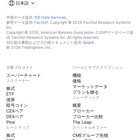
日本語
市場データ提供:
ICE Data Services
.
参照データ提供: FactSet. Copyright © 2026 FactSet Research Systems
Inc.
Copyright © 2026, American Bankers Association. CUSIPデータベース提
供: FactSet Research Systems Inc. All rights reserved.
SEC提出書類およびその他ドキュメント提供:
Quartr
.
© 2026 TradingView, Inc.
主要プロダクト
ツールとサブスクリプション
スーパーチャート
機能
スクリーナー
価格
マーケットデータ
株式
プランを贈る
ETF
トレーディング
債券
暗号コイン
概要
CEXペア
ブローカー
DEXペア
ブローカー比較
Pine
The Leap
ヒートマップ
スペシャルオファー
株式
CMEグループ先物