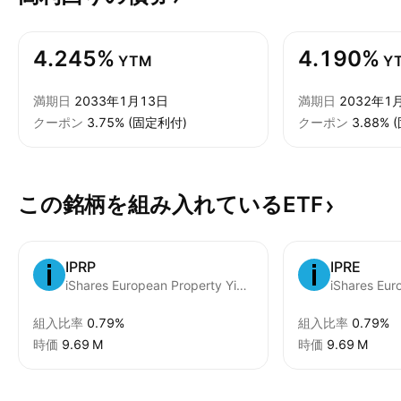
4.245%
4.190%
YTM
Y
満期日
2033年1月13日
満期日
2032年1
クーポン
3.75% (固定利付)
クーポン
3.88%
この銘柄を組み入れているETF
IPRP
IPRE
iShares European Property Yield UCITS ETF
組入比率
0.79%
組入比率
0.79%
時価
‪9.69 M‬
時価
‪9.69 M‬