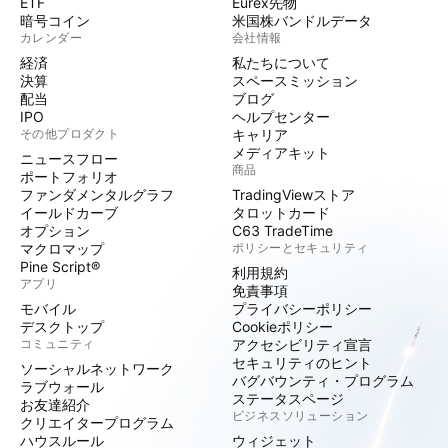
ETF
Eurex先物
暗号コイン
米国株バンドルデータ
カレンダー
会社情報
経済
私たちについて
決算
スペースミッション
配当
ブログ
IPO
ヘルプセンター
その他プロダクト
キャリア
メディアキット
ニュースフロー
商品
ポートフォリオ
ファンダメンタルグラフ
TradingViewストア
イールドカーブ
タロットカード
オプション
C63 TradeTime
マクロマップ
ポリシーとセキュリティ
Pine Script®
利用規約
アプリ
免責事項
モバイル
プライバシーポリシー
デスクトップ
Cookieポリシー
コミュニティ
アクセシビリティ宣言
セキュリティのヒント
ソーシャルネットワーク
バグバウンティ・プログラム
ラブウォール
ステータスページ
お友達紹介
ビジネスソリューション
クリエイタープログラム
ハウスルール
ウィジェット