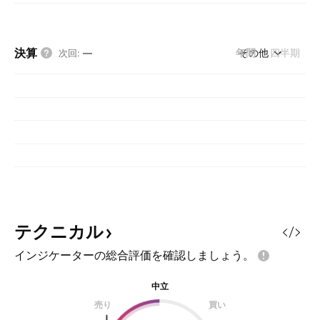
決算
年間
その他
四半期
次回
:
—
テクニカル
インジケーターの総合評価を確認しましょう。
中立
売り
買い