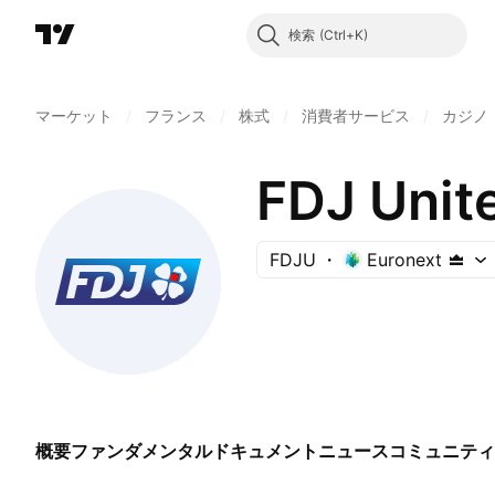
検索
マーケット
/
フランス
/
株式
/
消費者サービス
/
カジノ
FDJ Unit
FDJU
Euronext
概要
ファンダメンタル
ドキュメント
ニュース
コミュニティ