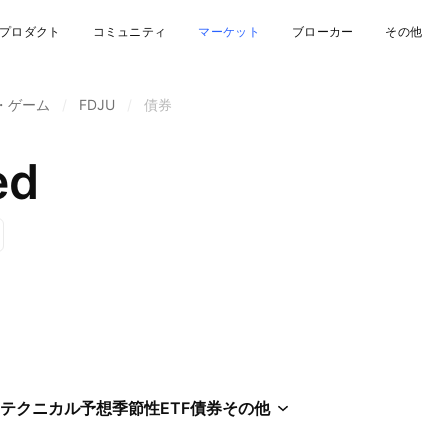
プロダクト
コミュニティ
マーケット
ブローカー
その他
・ゲーム
/
FDJU
/
債券
ed
テクニカル
予想
季節性
ETF
債券
その他