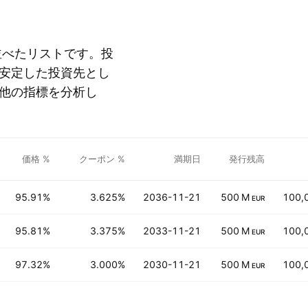
に並べたリストです。投
安定した投資先とし
他の指標を分析し
価格 %
クーポン %
満期日
発行残高
95.91%
3.625%
2036-11-21
500 M
100,
EUR
95.81%
3.375%
2033-11-21
500 M
100,
EUR
97.32%
3.000%
2030-11-21
500 M
100,
EUR