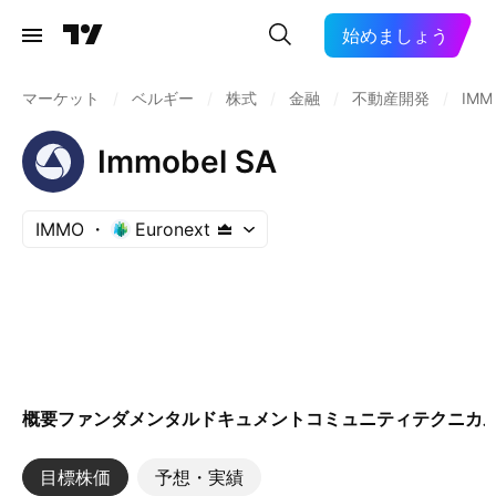
始めましょう
マーケット
/
ベルギー
/
株式
/
金融
/
不動産開発
/
IMM
Immobel SA
IMMO
Euronext
概要
ファンダメンタル
ドキュメント
コミュニティ
テクニカ
目標株価
予想・実績