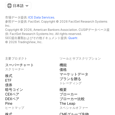
日本語
市場データ提供:
ICE Data Services
.
参照データ提供: FactSet. Copyright © 2026 FactSet Research Systems
Inc.
Copyright © 2026, American Bankers Association. CUSIPデータベース提
供: FactSet Research Systems Inc. All rights reserved.
SEC提出書類およびその他ドキュメント提供:
Quartr
.
© 2026 TradingView, Inc.
主要プロダクト
ツールとサブスクリプション
スーパーチャート
機能
スクリーナー
価格
マーケットデータ
株式
プランを贈る
ETF
トレーディング
債券
暗号コイン
概要
CEXペア
ブローカー
DEXペア
ブローカー比較
Pine
The Leap
ヒートマップ
スペシャルオファー
株式
CMEグループ先物