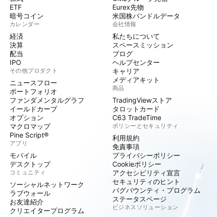
ETF
Eurex先物
暗号コイン
米国株バンドルデータ
カレンダー
会社情報
経済
私たちについて
決算
スペースミッション
配当
ブログ
IPO
ヘルプセンター
その他プロダクト
キャリア
メディアキット
ニュースフロー
商品
ポートフォリオ
ファンダメンタルグラフ
TradingViewストア
イールドカーブ
タロットカード
オプション
C63 TradeTime
マクロマップ
ポリシーとセキュリティ
Pine Script®
利用規約
アプリ
免責事項
モバイル
プライバシーポリシー
デスクトップ
Cookieポリシー
コミュニティ
アクセシビリティ宣言
セキュリティのヒント
ソーシャルネットワーク
バグバウンティ・プログラム
ラブウォール
ステータスページ
お友達紹介
ビジネスソリューション
クリエイタープログラム