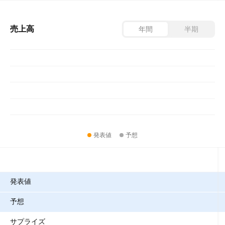
売上高
年間
半期
発表値
予想
指標
発表値
予想
サプライズ