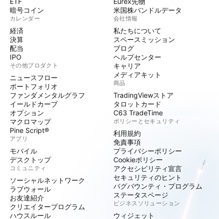
ETF
Eurex先物
暗号コイン
米国株バンドルデータ
カレンダー
会社情報
経済
私たちについて
決算
スペースミッション
配当
ブログ
IPO
ヘルプセンター
その他プロダクト
キャリア
メディアキット
ニュースフロー
商品
ポートフォリオ
ファンダメンタルグラフ
TradingViewストア
イールドカーブ
タロットカード
オプション
C63 TradeTime
マクロマップ
ポリシーとセキュリティ
Pine Script®
利用規約
アプリ
免責事項
モバイル
プライバシーポリシー
デスクトップ
Cookieポリシー
コミュニティ
アクセシビリティ宣言
セキュリティのヒント
ソーシャルネットワーク
バグバウンティ・プログラム
ラブウォール
ステータスページ
お友達紹介
ビジネスソリューション
クリエイタープログラム
ハウスルール
ウィジェット