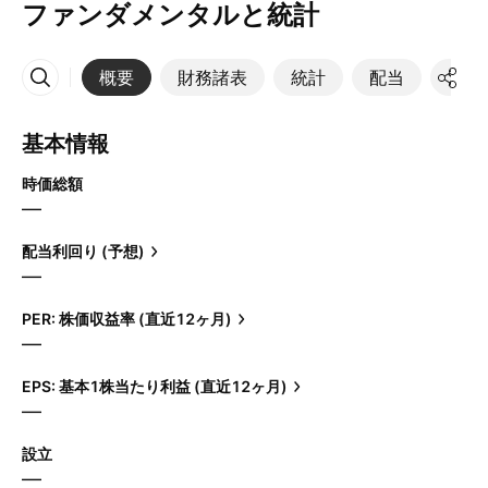
ファンダメンタルと統計
概要
財務諸表
統計
配当
決算
その他
基本情報
時価総額
—
配当利回り (予想)
—
PER: 株価収益率 (直近12ヶ月)
—
EPS: 基本1株当たり利益 (直近12ヶ月)
—
設立
—