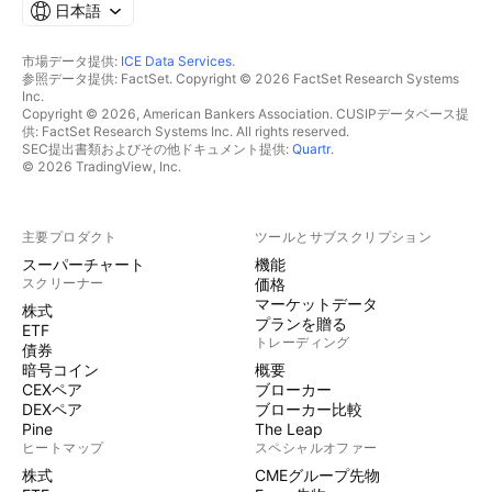
日本語
市場データ提供:
ICE Data Services
.
参照データ提供: FactSet. Copyright © 2026 FactSet Research Systems
Inc.
Copyright © 2026, American Bankers Association. CUSIPデータベース提
供: FactSet Research Systems Inc. All rights reserved.
SEC提出書類およびその他ドキュメント提供:
Quartr
.
© 2026 TradingView, Inc.
主要プロダクト
ツールとサブスクリプション
スーパーチャート
機能
スクリーナー
価格
マーケットデータ
株式
プランを贈る
ETF
トレーディング
債券
暗号コイン
概要
CEXペア
ブローカー
DEXペア
ブローカー比較
Pine
The Leap
ヒートマップ
スペシャルオファー
株式
CMEグループ先物