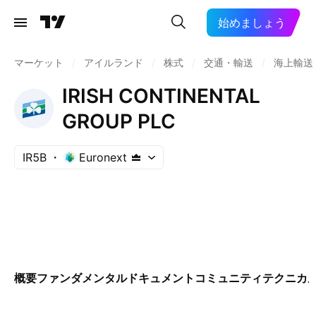
始めましょう
マーケット
/
アイルランド
/
株式
/
交通・輸送
/
海上輸送
IRISH CONTINENTAL
GROUP PLC
IR5B
Euronext
概要
ファンダメンタル
ドキュメント
コミュニティ
テクニカ