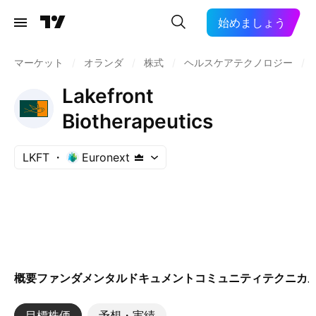
始めましょう
マーケット
/
オランダ
/
株式
/
ヘルスケアテクノロジー
/
Lakefront
Biotherapeutics
LKFT
Euronext
概要
ファンダメンタル
ドキュメント
コミュニティ
テクニカ
目標株価
予想・実績