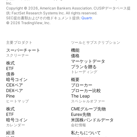
Inc.
Copyright © 2026, American Bankers Association. CUSIPデータベース提
供: FactSet Research Systems Inc. All rights reserved.
SEC提出書類およびその他ドキュメント提供:
Quartr
.
© 2026 TradingView, Inc.
主要プロダクト
ツールとサブスクリプション
スーパーチャート
機能
スクリーナー
価格
マーケットデータ
株式
プランを贈る
ETF
トレーディング
債券
暗号コイン
概要
CEXペア
ブローカー
DEXペア
ブローカー比較
Pine
The Leap
ヒートマップ
スペシャルオファー
株式
CMEグループ先物
ETF
Eurex先物
暗号コイン
米国株バンドルデータ
カレンダー
会社情報
経済
私たちについて