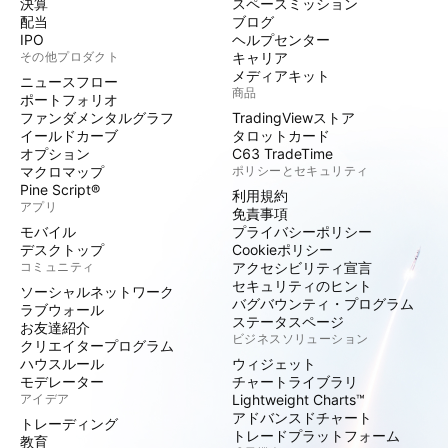
決算
スペースミッション
配当
ブログ
IPO
ヘルプセンター
その他プロダクト
キャリア
メディアキット
ニュースフロー
商品
ポートフォリオ
ファンダメンタルグラフ
TradingViewストア
イールドカーブ
タロットカード
オプション
C63 TradeTime
マクロマップ
ポリシーとセキュリティ
Pine Script®
利用規約
アプリ
免責事項
モバイル
プライバシーポリシー
デスクトップ
Cookieポリシー
コミュニティ
アクセシビリティ宣言
セキュリティのヒント
ソーシャルネットワーク
バグバウンティ・プログラム
ラブウォール
ステータスページ
お友達紹介
ビジネスソリューション
クリエイタープログラム
ハウスルール
ウィジェット
モデレーター
チャートライブラリ
アイデア
Lightweight Charts™
アドバンスドチャート
トレーディング
トレードプラットフォーム
教育