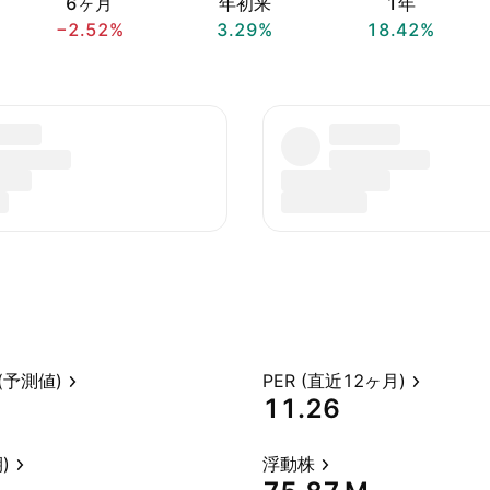
6ヶ月
年初来
1年
−2.52%
3.29%
18.42%
(予測値)
PER (直近12ヶ月)
11.26
)
浮動株