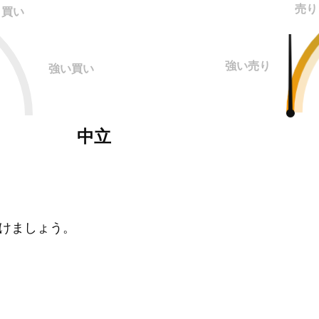
売り
買い
強い売り
強い買い
中立
けましょう。