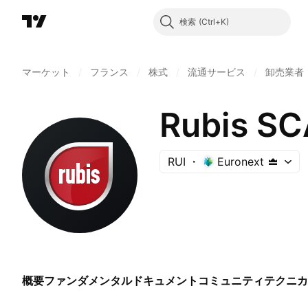
検索
マーケット
/
フランス
/
株式
/
流通サービス
/
卸売業者
Rubis SC
RUI
Euronext
概要
ファンダメンタル
ドキュメント
コミュニティ
テクニカ