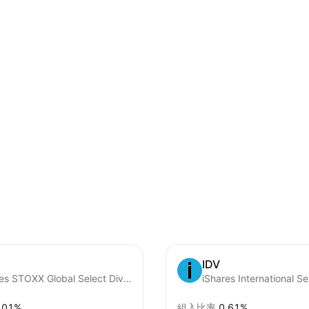
IDV
iShares STOXX Global Select Dividend 100 UCITS ETF (DE)
.01%
組入比率
0.61%