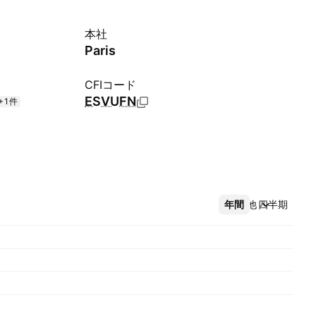
本社
Paris
CFIコード
ESVUFN
+1件
年間
その他
四半期