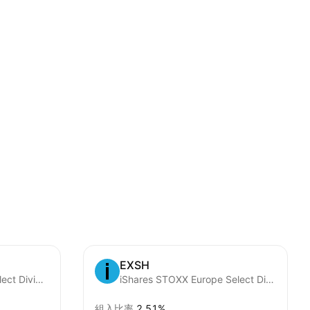
EXSH
iShares International Select Dividend ETF
iShares STOXX Europe Select Dividend 30 UCITS ETF (DE)
組入比率
2.51%