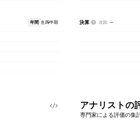
決算
年間
その他
四半期
次回
:
—
アナリストの
専門家による評価の集