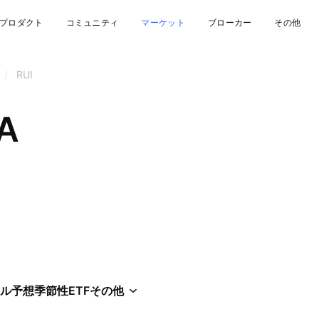
プロダクト
コミュニティ
マーケット
ブローカー
その他
/
RUI
A
ル
予想
季節性
ETF
その他