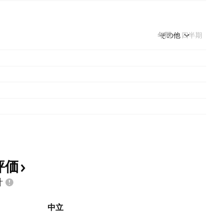
年間
その他
四半期
評価
計
中立