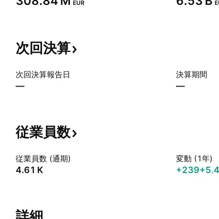
‪308.84 M‬
‪6.53 B‬
EUR
E
次回決算
次回決算報告日
決算期間
—
—
従業員数
従業員数 (通期)
変動 (1年)
‪4.61 K‬
+239
+5.
詳細