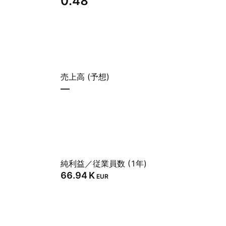
0.48
売上高 (予想)
—
純利益／従業員数 (1年)
‪66.94 K‬
EUR