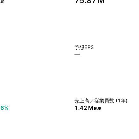
‪75.87 M‬
UR
予想EPS
—
売上高／従業員数 (1年)
46%
‪1.42 M‬
EUR