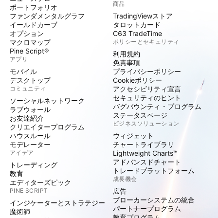
商品
ポートフォリオ
ファンダメンタルグラフ
TradingViewストア
イールドカーブ
タロットカード
オプション
C63 TradeTime
マクロマップ
ポリシーとセキュリティ
Pine Script®
利用規約
アプリ
免責事項
モバイル
プライバシーポリシー
デスクトップ
Cookieポリシー
コミュニティ
アクセシビリティ宣言
セキュリティのヒント
ソーシャルネットワーク
バグバウンティ・プログラム
ラブウォール
ステータスページ
お友達紹介
ビジネスソリューション
クリエイタープログラム
ハウスルール
ウィジェット
モデレーター
チャートライブラリ
アイデア
Lightweight Charts™
アドバンスドチャート
トレーディング
トレードプラットフォーム
教育
成長機会
エディターズピック
PINE SCRIPT
広告
ブローカーシステムの統合
インジケーターとストラテジー
パートナープログラム
魔術師
教育プログラム