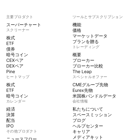
主要プロダクト
ツールとサブスクリプション
スーパーチャート
機能
スクリーナー
価格
マーケットデータ
株式
プランを贈る
ETF
トレーディング
債券
暗号コイン
概要
CEXペア
ブローカー
DEXペア
ブローカー比較
Pine
The Leap
ヒートマップ
スペシャルオファー
株式
CMEグループ先物
ETF
Eurex先物
暗号コイン
米国株バンドルデータ
カレンダー
会社情報
経済
私たちについて
決算
スペースミッション
配当
ブログ
IPO
ヘルプセンター
その他プロダクト
キャリア
メディアキット
ニュースフロー