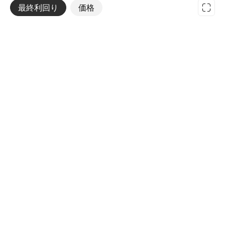
最終利回り
その他
価格