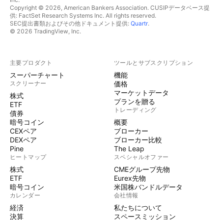
Copyright © 2026, American Bankers Association. CUSIPデータベース提
供: FactSet Research Systems Inc. All rights reserved.
SEC提出書類およびその他ドキュメント提供:
Quartr
.
© 2026 TradingView, Inc.
主要プロダクト
ツールとサブスクリプション
スーパーチャート
機能
スクリーナー
価格
マーケットデータ
株式
プランを贈る
ETF
トレーディング
債券
暗号コイン
概要
CEXペア
ブローカー
DEXペア
ブローカー比較
Pine
The Leap
ヒートマップ
スペシャルオファー
株式
CMEグループ先物
ETF
Eurex先物
暗号コイン
米国株バンドルデータ
カレンダー
会社情報
経済
私たちについて
決算
スペースミッション