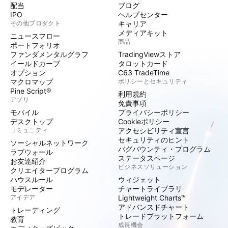
配当
ブログ
IPO
ヘルプセンター
その他プロダクト
キャリア
メディアキット
ニュースフロー
商品
ポートフォリオ
ファンダメンタルグラフ
TradingViewストア
イールドカーブ
タロットカード
オプション
C63 TradeTime
マクロマップ
ポリシーとセキュリティ
Pine Script®
利用規約
アプリ
免責事項
モバイル
プライバシーポリシー
デスクトップ
Cookieポリシー
コミュニティ
アクセシビリティ宣言
セキュリティのヒント
ソーシャルネットワーク
バグバウンティ・プログラム
ラブウォール
ステータスページ
お友達紹介
ビジネスソリューション
クリエイタープログラム
ハウスルール
ウィジェット
モデレーター
チャートライブラリ
アイデア
Lightweight Charts™
アドバンスドチャート
トレーディング
トレードプラットフォーム
教育
成長機会