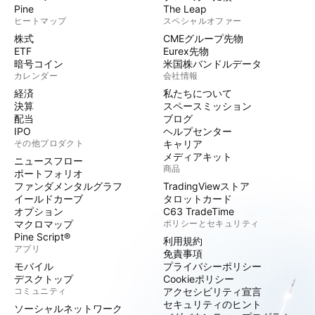
Pine
The Leap
ヒートマップ
スペシャルオファー
株式
CMEグループ先物
ETF
Eurex先物
暗号コイン
米国株バンドルデータ
カレンダー
会社情報
経済
私たちについて
決算
スペースミッション
配当
ブログ
IPO
ヘルプセンター
その他プロダクト
キャリア
メディアキット
ニュースフロー
商品
ポートフォリオ
ファンダメンタルグラフ
TradingViewストア
イールドカーブ
タロットカード
オプション
C63 TradeTime
マクロマップ
ポリシーとセキュリティ
Pine Script®
利用規約
アプリ
免責事項
モバイル
プライバシーポリシー
デスクトップ
Cookieポリシー
コミュニティ
アクセシビリティ宣言
セキュリティのヒント
ソーシャルネットワーク