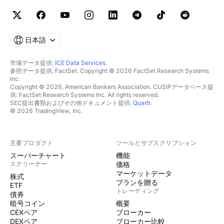
日本語
市場データ提供:
ICE Data Services
.
参照データ提供: FactSet. Copyright © 2026 FactSet Research Systems
Inc.
Copyright © 2026, American Bankers Association. CUSIPデータベース提
供: FactSet Research Systems Inc. All rights reserved.
SEC提出書類およびその他ドキュメント提供:
Quartr
.
© 2026 TradingView, Inc.
主要プロダクト
ツールとサブスクリプション
スーパーチャート
機能
スクリーナー
価格
マーケットデータ
株式
プランを贈る
ETF
トレーディング
債券
暗号コイン
概要
CEXペア
ブローカー
DEXペア
ブローカー比較