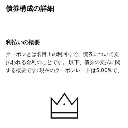
債券構成の詳細
概要
その他
クーポン
償還
リスク
利払いの概要
クーポンとは名目上の利回りで、債券について支
払われる金利のことです。 以下、債券の支払に関
する概要です: 現在のクーポンレートは
5.00%
で、
詳
次回の支払予定日は
2027年1月15日
です。 さら
に以下のクーポンについてのデータをチェックし
て分析を深めましょう。