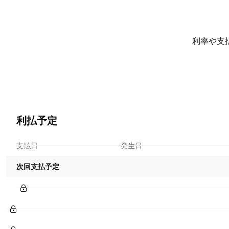
利率や支
利払予定
支払日
発生日
次回支払予定