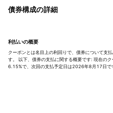
債券構成の詳細
概要
その他
クーポン
償還
リスク
利払いの概要
クーポンとは名目上の利回りで、債券について支払
す。 以下、債券の支払に関する概要です: 現在の
6.15%
で、次回の支払予定日は
2026年8月17日
で
ーポンについてのデータをチェックして分析を深め