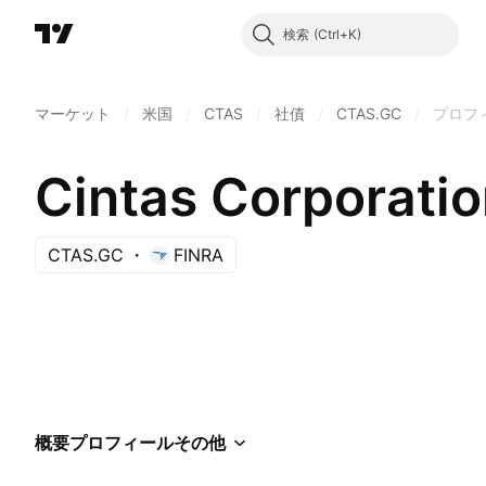
検索
マーケット
/
米国
/
CTAS
/
社債
/
CTAS.GC
/
プロフ
Cintas Corporat
CTAS.GC
FINRA
概要
プロフィール
その他