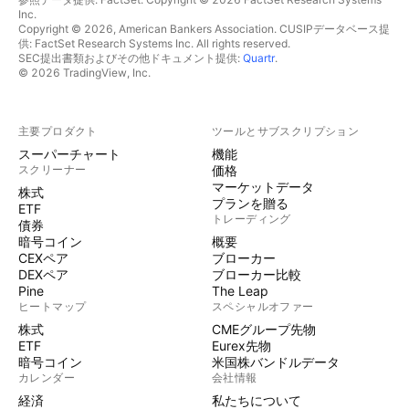
Inc.
Copyright © 2026, American Bankers Association. CUSIPデータベース提
供: FactSet Research Systems Inc. All rights reserved.
SEC提出書類およびその他ドキュメント提供:
Quartr
.
© 2026 TradingView, Inc.
主要プロダクト
ツールとサブスクリプション
スーパーチャート
機能
スクリーナー
価格
マーケットデータ
株式
プランを贈る
ETF
トレーディング
債券
暗号コイン
概要
CEXペア
ブローカー
DEXペア
ブローカー比較
Pine
The Leap
ヒートマップ
スペシャルオファー
株式
CMEグループ先物
ETF
Eurex先物
暗号コイン
米国株バンドルデータ
カレンダー
会社情報
経済
私たちについて