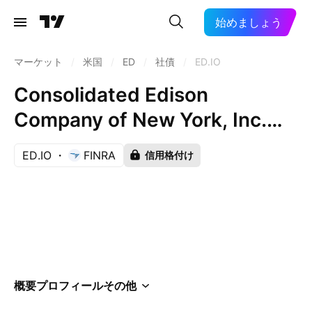
始めましょう
マーケット
/
米国
/
ED
/
社債
/
ED.IO
Consolidated Edison
Company of New York, Inc.
5.7% 01-DEC-2036
ED.IO
FINRA
信用格付け
概要
プロフィール
その他