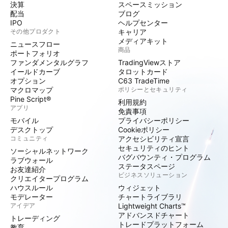
決算
スペースミッション
配当
ブログ
IPO
ヘルプセンター
その他プロダクト
キャリア
メディアキット
ニュースフロー
商品
ポートフォリオ
ファンダメンタルグラフ
TradingViewストア
イールドカーブ
タロットカード
オプション
C63 TradeTime
マクロマップ
ポリシーとセキュリティ
Pine Script®
利用規約
アプリ
免責事項
モバイル
プライバシーポリシー
デスクトップ
Cookieポリシー
コミュニティ
アクセシビリティ宣言
セキュリティのヒント
ソーシャルネットワーク
バグバウンティ・プログラム
ラブウォール
ステータスページ
お友達紹介
ビジネスソリューション
クリエイタープログラム
ハウスルール
ウィジェット
モデレーター
チャートライブラリ
アイデア
Lightweight Charts™
アドバンスドチャート
トレーディング
トレードプラットフォーム
教育