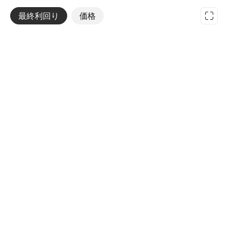
最終利回り
その他
価格