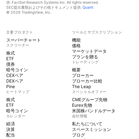
供: FactSet Research Systems Inc. All rights reserved.
SEC提出書類およびその他ドキュメント提供:
Quartr
.
© 2026 TradingView, Inc.
主要プロダクト
ツールとサブスクリプション
スーパーチャート
機能
スクリーナー
価格
マーケットデータ
株式
プランを贈る
ETF
トレーディング
債券
暗号コイン
概要
CEXペア
ブローカー
DEXペア
ブローカー比較
Pine
The Leap
ヒートマップ
スペシャルオファー
株式
CMEグループ先物
ETF
Eurex先物
暗号コイン
米国株バンドルデータ
カレンダー
会社情報
経済
私たちについて
決算
スペースミッション
配当
ブログ