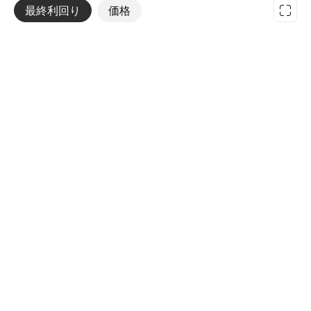
最終利回り
その他
価格