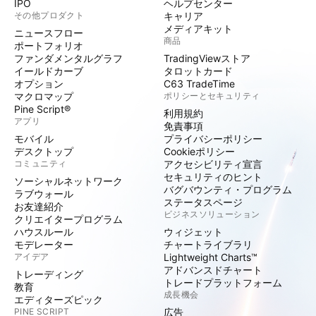
IPO
ヘルプセンター
その他プロダクト
キャリア
メディアキット
ニュースフロー
商品
ポートフォリオ
ファンダメンタルグラフ
TradingViewストア
イールドカーブ
タロットカード
オプション
C63 TradeTime
マクロマップ
ポリシーとセキュリティ
Pine Script®
利用規約
アプリ
免責事項
モバイル
プライバシーポリシー
デスクトップ
Cookieポリシー
コミュニティ
アクセシビリティ宣言
セキュリティのヒント
ソーシャルネットワーク
バグバウンティ・プログラム
ラブウォール
ステータスページ
お友達紹介
ビジネスソリューション
クリエイタープログラム
ハウスルール
ウィジェット
モデレーター
チャートライブラリ
アイデア
Lightweight Charts™
アドバンスドチャート
トレーディング
トレードプラットフォーム
教育
成長機会
エディターズピック
PINE SCRIPT
広告