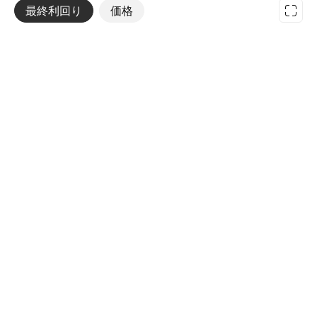
最終利回り
その他
価格