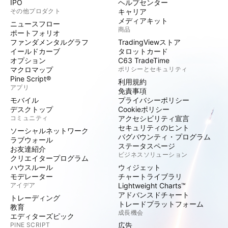
IPO
ヘルプセンター
その他プロダクト
キャリア
メディアキット
ニュースフロー
商品
ポートフォリオ
ファンダメンタルグラフ
TradingViewストア
イールドカーブ
タロットカード
オプション
C63 TradeTime
マクロマップ
ポリシーとセキュリティ
Pine Script®
利用規約
アプリ
免責事項
モバイル
プライバシーポリシー
デスクトップ
Cookieポリシー
コミュニティ
アクセシビリティ宣言
セキュリティのヒント
ソーシャルネットワーク
バグバウンティ・プログラム
ラブウォール
ステータスページ
お友達紹介
ビジネスソリューション
クリエイタープログラム
ハウスルール
ウィジェット
モデレーター
チャートライブラリ
アイデア
Lightweight Charts™
アドバンスドチャート
トレーディング
トレードプラットフォーム
教育
成長機会
エディターズピック
PINE SCRIPT
広告