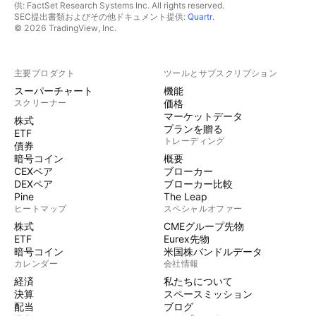
供: FactSet Research Systems Inc. All rights reserved.
SEC提出書類およびその他ドキュメント提供:
Quartr
.
© 2026 TradingView, Inc.
主要プロダクト
ツールとサブスクリプション
スーパーチャート
機能
スクリーナー
価格
マーケットデータ
株式
プランを贈る
ETF
トレーディング
債券
暗号コイン
概要
CEXペア
ブローカー
DEXペア
ブローカー比較
Pine
The Leap
ヒートマップ
スペシャルオファー
株式
CMEグループ先物
ETF
Eurex先物
暗号コイン
米国株バンドルデータ
カレンダー
会社情報
経済
私たちについて
決算
スペースミッション
配当
ブログ