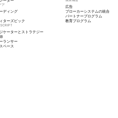
レーター
デア
広告
ーディング
ブローカーシステムの統合
パートナープログラム
ィターズピック
教育プログラム
 SCRIPT
ジケーターとストラテジー
師
ーランサー
スペース