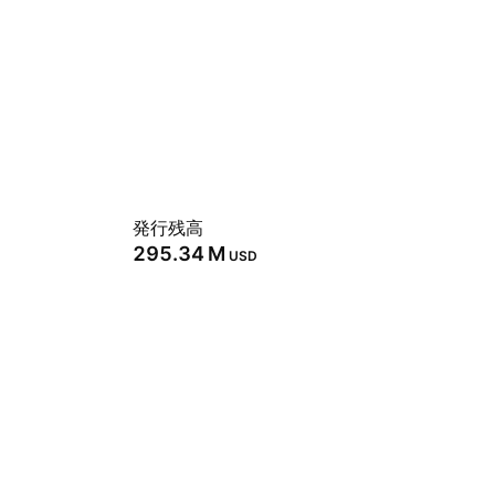
発行残高
‪295.34 M‬
USD