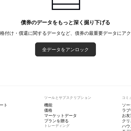
債券のデータをもっと深く掘り下げる
格付け・償還に関するデータなど、債券の最重要データにアク
全データをアンロック
ト
ツールとサブスクリプション
コミ
ート
機能
ソー
価格
ラブ
マーケットデータ
お友
プランを贈る
クリ
トレーディング
ハウ