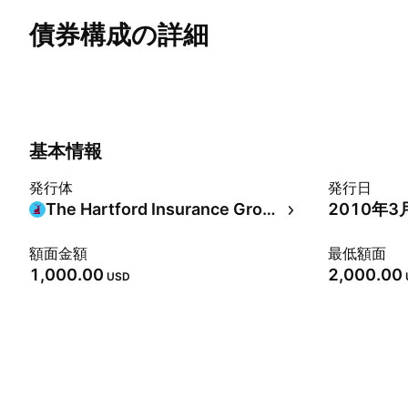
債券構成の詳細
概要
その他
クーポン
償還
リスク
基本情報
発行体
発行日
The Hartford Insurance Group, Inc.
2010年3
額面金額
最低額面
1,000.00
2,000.00
USD