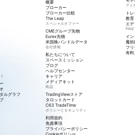
モデ
概要
アイ
ブローカー
ブローカー比較
トレ
The Leap
教育
スペシャルオファー
エデ
PINE
CMEグループ先物
Eurex先物
イン
米国株バンドルデータ
魔術
会社情報
フリ
有料
私たちについて
スペースミッション
ブログ
ヘルプセンター
クト
キャリア
メディアキット
ー
商品
オ
タルグラフ
TradingViewストア
ブ
タロットカード
C63 TradeTime
ポリシーとセキュリティ
利用規約
免責事項
プライバシーポリシー
Cookieポリシー