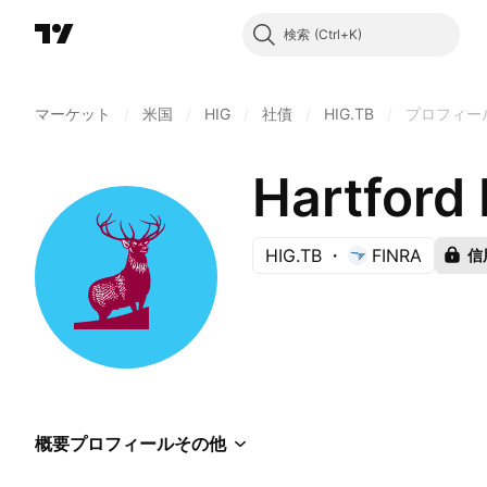
検索
マーケット
/
米国
/
HIG
/
社債
/
HIG.TB
/
プロフィー
HIG.TB
FINRA
信
概要
プロフィール
その他