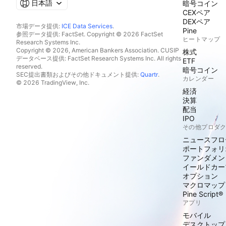
日本語
暗号コイン
CEXペア
DEXペア
市場データ提供:
ICE Data Services
.
Pine
参照データ提供: FactSet. Copyright © 2026 FactSet
ヒートマップ
Research Systems Inc.
Copyright © 2026, American Bankers Association. CUSIP
株式
データベース提供: FactSet Research Systems Inc. All rights
ETF
reserved.
暗号コイン
SEC提出書類およびその他ドキュメント提供:
Quartr
.
カレンダー
© 2026 TradingView, Inc.
経済
決算
配当
IPO
その他プロダ
ニュースフロ
ポートフォリ
ファンダメン
イールドカー
オプション
マクロマップ
Pine Script®
アプリ
モバイル
デスクトップ