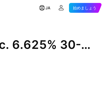
JA
始めましょう
Hartford Insurance Group, Inc. 6.625% 30-MAR-2040