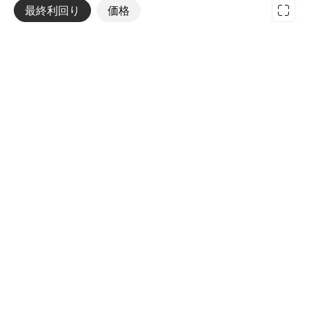
最終利回り
その他
価格