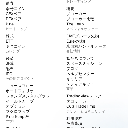
トレーディング
債券
暗号コイン
概要
CEXペア
ブローカー
DEXペア
ブローカー比較
Pine
The Leap
ヒートマップ
スペシャルオファー
株式
CMEグループ先物
ETF
Eurex先物
暗号コイン
米国株バンドルデータ
カレンダー
会社情報
経済
私たちについて
決算
スペースミッション
配当
ブログ
IPO
ヘルプセンター
その他プロダクト
キャリア
メディアキット
ニュースフロー
商品
ポートフォリオ
ファンダメンタルグラフ
TradingViewストア
イールドカーブ
タロットカード
オプション
C63 TradeTime
マクロマップ
ポリシーとセキュリティ
Pine Script®
利用規約
アプリ
免責事項