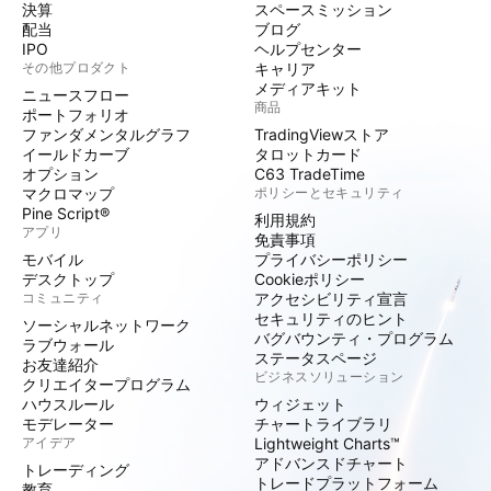
決算
スペースミッション
配当
ブログ
IPO
ヘルプセンター
その他プロダクト
キャリア
メディアキット
ニュースフロー
商品
ポートフォリオ
ファンダメンタルグラフ
TradingViewストア
イールドカーブ
タロットカード
オプション
C63 TradeTime
マクロマップ
ポリシーとセキュリティ
Pine Script®
利用規約
アプリ
免責事項
モバイル
プライバシーポリシー
デスクトップ
Cookieポリシー
コミュニティ
アクセシビリティ宣言
セキュリティのヒント
ソーシャルネットワーク
バグバウンティ・プログラム
ラブウォール
ステータスページ
お友達紹介
ビジネスソリューション
クリエイタープログラム
ハウスルール
ウィジェット
モデレーター
チャートライブラリ
アイデア
Lightweight Charts™
アドバンスドチャート
トレーディング
トレードプラットフォーム
教育