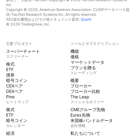
Inc.
Copyright © 2026, American Bankers Association. CUSIPデータベース提
供: FactSet Research Systems Inc. All rights reserved.
SEC提出書類およびその他ドキュメント提供:
Quartr
.
© 2026 TradingView, Inc.
主要プロダクト
ツールとサブスクリプション
スーパーチャート
機能
スクリーナー
価格
マーケットデータ
株式
プランを贈る
ETF
トレーディング
債券
暗号コイン
概要
CEXペア
ブローカー
DEXペア
ブローカー比較
Pine
The Leap
ヒートマップ
スペシャルオファー
株式
CMEグループ先物
ETF
Eurex先物
暗号コイン
米国株バンドルデータ
カレンダー
会社情報
経済
私たちについて