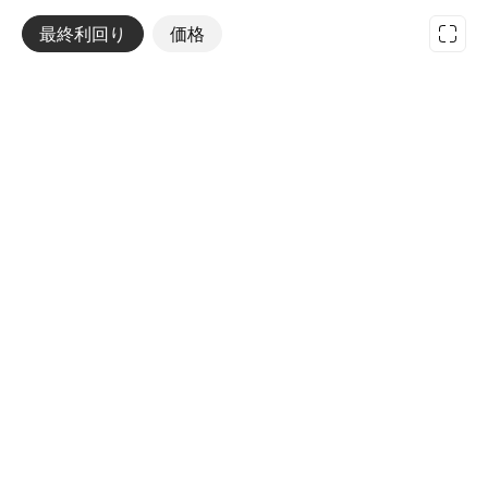
最終利回り
その他
価格