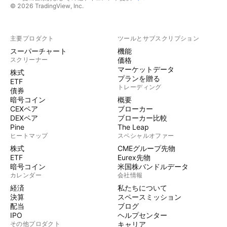
© 2026 TradingView, Inc.
主要プロダクト
ツールとサブスクリプション
スーパーチャート
機能
スクリーナー
価格
マーケットデータ
株式
プランを贈る
ETF
トレーディング
債券
暗号コイン
概要
CEXペア
ブローカー
DEXペア
ブローカー比較
Pine
The Leap
ヒートマップ
スペシャルオファー
株式
CMEグループ先物
ETF
Eurex先物
暗号コイン
米国株バンドルデータ
カレンダー
会社情報
経済
私たちについて
決算
スペースミッション
配当
ブログ
IPO
ヘルプセンター
その他プロダクト
キャリア