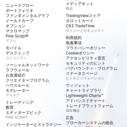
メディアキット
ニュースフロー
商品
ポートフォリオ
ファンダメンタルグラフ
TradingViewストア
イールドカーブ
タロットカード
オプション
C63 TradeTime
マクロマップ
ポリシーとセキュリティ
Pine Script®
利用規約
アプリ
免責事項
モバイル
プライバシーポリシー
デスクトップ
Cookieポリシー
コミュニティ
アクセシビリティ宣言
セキュリティのヒント
ソーシャルネットワーク
バグバウンティ・プログラム
ラブウォール
ステータスページ
お友達紹介
ビジネスソリューション
クリエイタープログラム
ハウスルール
ウィジェット
モデレーター
チャートライブラリ
アイデア
Lightweight Charts™
アドバンスドチャート
トレーディング
トレードプラットフォーム
教育
成長機会
エディターズピック
PINE SCRIPT
広告
ブローカーシステムの統合
インジケーターとストラテジー