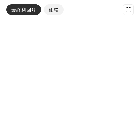
最終利回り
その他
価格