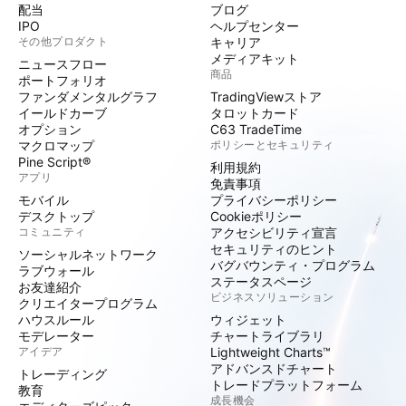
配当
ブログ
IPO
ヘルプセンター
その他プロダクト
キャリア
メディアキット
ニュースフロー
商品
ポートフォリオ
ファンダメンタルグラフ
TradingViewストア
イールドカーブ
タロットカード
オプション
C63 TradeTime
マクロマップ
ポリシーとセキュリティ
Pine Script®
利用規約
アプリ
免責事項
モバイル
プライバシーポリシー
デスクトップ
Cookieポリシー
コミュニティ
アクセシビリティ宣言
セキュリティのヒント
ソーシャルネットワーク
バグバウンティ・プログラム
ラブウォール
ステータスページ
お友達紹介
ビジネスソリューション
クリエイタープログラム
ハウスルール
ウィジェット
モデレーター
チャートライブラリ
アイデア
Lightweight Charts™
アドバンスドチャート
トレーディング
トレードプラットフォーム
教育
成長機会