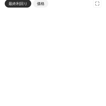
最終利回り
その他
価格