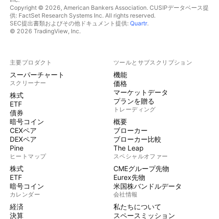
Copyright © 2026, American Bankers Association. CUSIPデータベース提
供: FactSet Research Systems Inc. All rights reserved.
SEC提出書類およびその他ドキュメント提供:
Quartr
.
© 2026 TradingView, Inc.
主要プロダクト
ツールとサブスクリプション
スーパーチャート
機能
スクリーナー
価格
マーケットデータ
株式
プランを贈る
ETF
トレーディング
債券
暗号コイン
概要
CEXペア
ブローカー
DEXペア
ブローカー比較
Pine
The Leap
ヒートマップ
スペシャルオファー
株式
CMEグループ先物
ETF
Eurex先物
暗号コイン
米国株バンドルデータ
カレンダー
会社情報
経済
私たちについて
決算
スペースミッション