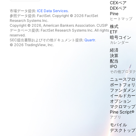
CEXペア
DEXペア
市場データ提供:
ICE Data Services
.
Pine
参照データ提供: FactSet. Copyright © 2026 FactSet
ヒートマップ
Research Systems Inc.
Copyright © 2026, American Bankers Association. CUSIP
株式
データベース提供: FactSet Research Systems Inc. All rights
ETF
reserved.
暗号コイン
SEC提出書類およびその他ドキュメント提供:
Quartr
.
カレンダー
© 2026 TradingView, Inc.
経済
決算
配当
IPO
その他プロダ
ニュースフロ
ポートフォリ
ファンダメン
イールドカー
オプション
マクロマップ
Pine Script®
アプリ
モバイル
デスクトップ