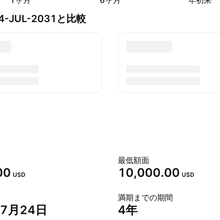
1ヶ月
6ヶ月
年初来
% 24-JUL-2031と比較
最低額面
00
10,000.00
USD
USD
満期までの期間
年7月24日
4年