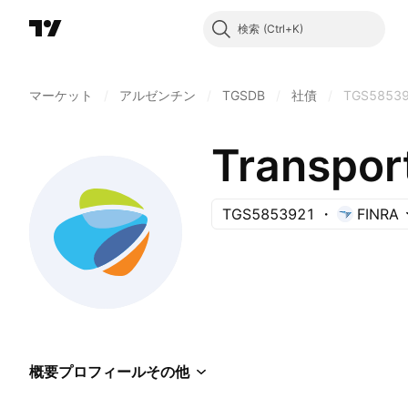
検索
マーケット
/
アルゼンチン
/
TGSDB
/
社債
/
TGS5853
TGS5853921
FINRA
概要
プロフィール
その他