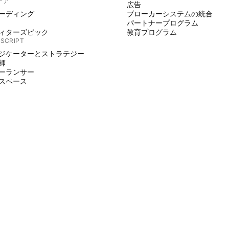
デア
広告
ーディング
ブローカーシステムの統合
パートナープログラム
ィターズピック
教育プログラム
 SCRIPT
ジケーターとストラテジー
師
ーランサー
スペース