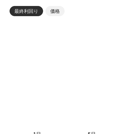
最終利回り
その他
価格