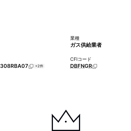
業種
ガス供給業者
CFIコード
308RBA07
DBFNGR
+2件