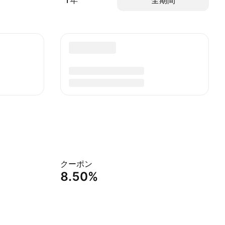
1年
全期間
クーポン
8.50%