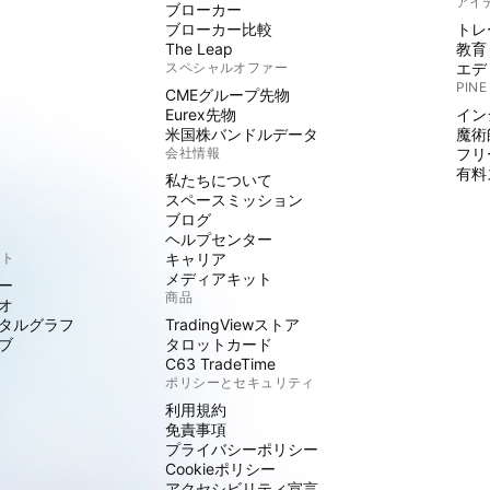
アイ
ブローカー
ブローカー比較
トレ
The Leap
教育
スペシャルオファー
エデ
PINE
CMEグループ先物
Eurex先物
イン
米国株バンドルデータ
魔術
会社情報
フリ
有料
私たちについて
スペースミッション
ブログ
ヘルプセンター
クト
キャリア
メディアキット
ー
商品
オ
タルグラフ
TradingViewストア
ブ
タロットカード
C63 TradeTime
ポリシーとセキュリティ
利用規約
免責事項
プライバシーポリシー
Cookieポリシー
アクセシビリティ宣言