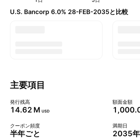
1日
5日
U.S. Bancorp 6.0% 28-FEB-2035と比較
主要項目
発行残高
額面金額
‪14.62 M‬
1,000.
USD
クーポン頻度
満期日
半年ごと
2035