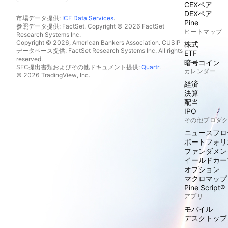
CEXペア
DEXペア
市場データ提供:
ICE Data Services
.
Pine
参照データ提供: FactSet. Copyright © 2026 FactSet
ヒートマップ
Research Systems Inc.
Copyright © 2026, American Bankers Association. CUSIP
株式
データベース提供: FactSet Research Systems Inc. All rights
ETF
reserved.
暗号コイン
SEC提出書類およびその他ドキュメント提供:
Quartr
.
カレンダー
© 2026 TradingView, Inc.
経済
決算
配当
IPO
その他プロダ
ニュースフロ
ポートフォリ
ファンダメン
イールドカー
オプション
マクロマップ
Pine Script®
アプリ
モバイル
デスクトップ