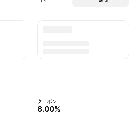
1年
全期間
クーポン
6.00%