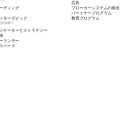
デア
広告
ーディング
ブローカーシステムの統合
パートナープログラム
ィターズピック
教育プログラム
 SCRIPT
ジケーターとストラテジー
師
ーランサー
スペース