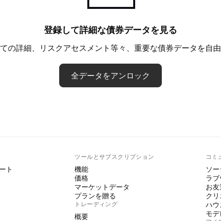
登録して詳細な債券データを見る
ての詳細、リスクアセスメント等々、重要な債券データを自由
全データをアンロック
ト
ツールとサブスクリプション
コミ
ート
機能
ソー
価格
ラブ
マーケットデータ
お友
プランを贈る
クリ
トレーディング
ハウ
モデ
概要