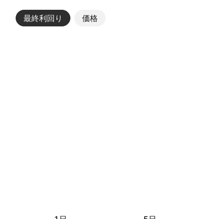
最終利回り
その他
価格