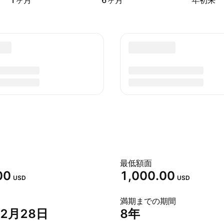
1ヶ月
6ヶ月
年初来
最低額面
00
1,000.00
USD
USD
満期までの期間
年2月28日
8年