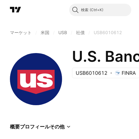
検索
マーケット
/
米国
/
USB
/
社債
/
USB6010612
U.S. Ban
USB6010612
FINRA
概要
プロフィール
その他