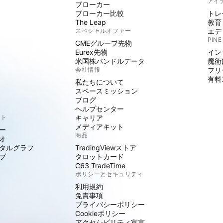
アイ
ブローカー
ブローカー比較
トレ
The Leap
教育
スペシャルオファー
エデ
PINE
CMEグループ先物
Eurex先物
イン
米国株バンドルデータ
魔術
会社情報
フリ
有料
私たちについて
スペースミッション
ブログ
ヘルプセンター
クト
キャリア
メディアキット
ー
商品
オ
タルグラフ
TradingViewストア
ブ
タロットカード
C63 TradeTime
ポリシーとセキュリティ
利用規約
免責事項
プライバシーポリシー
Cookieポリシー
アクセシビリティ宣言