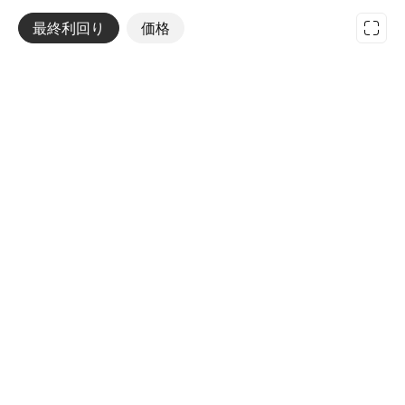
最終利回り
その他
価格