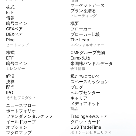
マーケットデータ
株式
プランを贈る
ETF
トレーディング
債券
暗号コイン
概要
CEXペア
ブローカー
DEXペア
ブローカー比較
Pine
The Leap
ヒートマップ
スペシャルオファー
株式
CMEグループ先物
ETF
Eurex先物
暗号コイン
米国株バンドルデータ
カレンダー
会社情報
経済
私たちについて
決算
スペースミッション
配当
ブログ
IPO
ヘルプセンター
その他プロダクト
キャリア
メディアキット
ニュースフロー
商品
ポートフォリオ
ファンダメンタルグラフ
TradingViewストア
イールドカーブ
タロットカード
オプション
C63 TradeTime
マクロマップ
ポリシーとセキュリティ