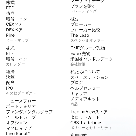
マーケットデータ
株式
プランを贈る
ETF
トレーディング
債券
暗号コイン
概要
CEXペア
ブローカー
DEXペア
ブローカー比較
Pine
The Leap
ヒートマップ
スペシャルオファー
株式
CMEグループ先物
ETF
Eurex先物
暗号コイン
米国株バンドルデータ
カレンダー
会社情報
経済
私たちについて
決算
スペースミッション
配当
ブログ
IPO
ヘルプセンター
その他プロダクト
キャリア
メディアキット
ニュースフロー
商品
ポートフォリオ
ファンダメンタルグラフ
TradingViewストア
イールドカーブ
タロットカード
オプション
C63 TradeTime
マクロマップ
ポリシーとセキュリティ
Pine Script®
利用規約