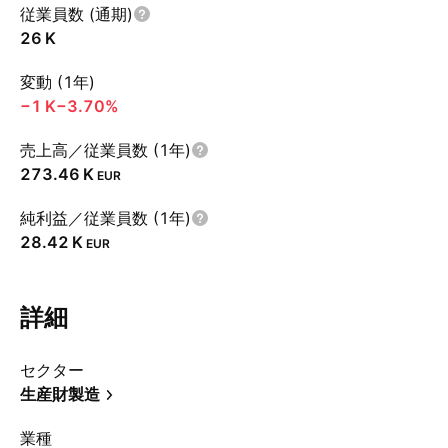
従業員数 (通期)
‪26 K‬
変動 (1年)
‪−1 K‬
−3.70%
売上高／従業員数 (1年)
‪273.46 K‬
EUR
純利益／従業員数 (1年)
‪28.42 K‬
EUR
詳細
セクター
生産財製造
業種