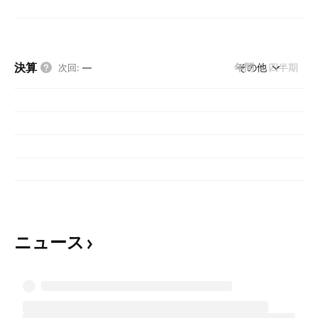
決算
年間
その他
四半期
次回
:
—
ニュース