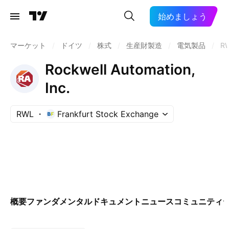
始めましょう
マーケット
/
ドイツ
/
株式
/
生産財製造
/
電気製品
/
R
Rockwell Automation,
Inc.
RWL
Frankfurt Stock Exchange
概要
ファンダメンタル
ドキュメント
ニュース
コミュニティ