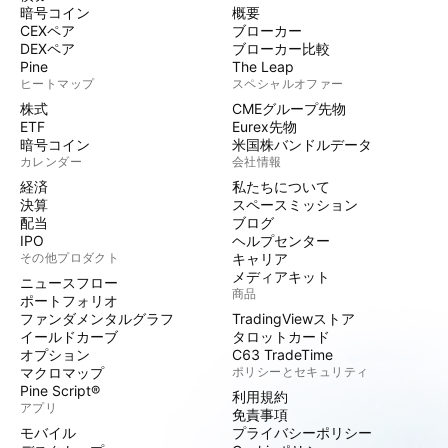
暗号コイン
概要
CEXペア
ブローカー
DEXペア
ブローカー比較
Pine
The Leap
ヒートマップ
スペシャルオファー
株式
CMEグループ先物
ETF
Eurex先物
暗号コイン
米国株バンドルデータ
カレンダー
会社情報
経済
私たちについて
決算
スペースミッション
配当
ブログ
IPO
ヘルプセンター
その他プロダクト
キャリア
メディアキット
ニュースフロー
商品
ポートフォリオ
ファンダメンタルグラフ
TradingViewストア
イールドカーブ
タロットカード
オプション
C63 TradeTime
マクロマップ
ポリシーとセキュリティ
Pine Script®
利用規約
アプリ
免責事項
モバイル
プライバシーポリシー