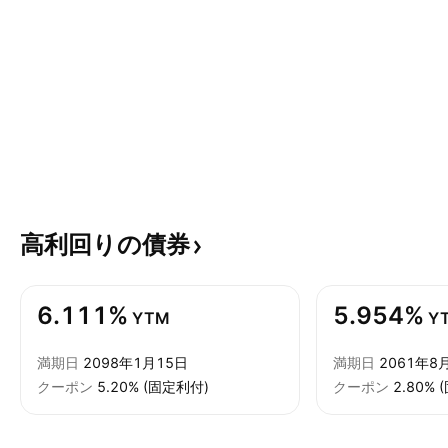
高利回りの債券
6.111%
5.954%
YTM
Y
満期日
2098年1月15日
満期日
2061年8
クーポン
5.20% (固定利付)
クーポン
2.80%